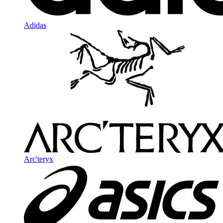
Adidas
Arc'teryx