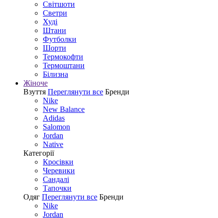
Світшоти
Светри
Худі
Штани
Футболки
Шорти
Термокофти
Термоштани
Білизна
Жіноче
Взуття
Переглянути все
Бренди
Nike
New Balance
Adidas
Salomon
Jordan
Native
Категорії
Кросівки
Черевики
Сандалі
Tапочки
Одяг
Переглянути все
Бренди
Nike
Jordan