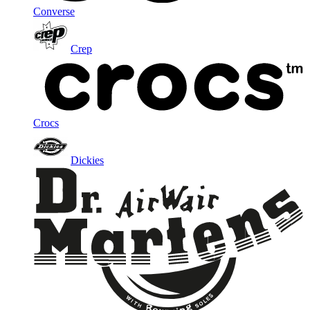
Converse
Crep
Crocs
Dickies