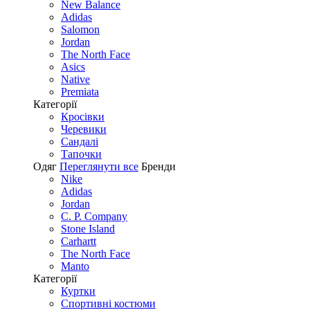
New Balance
Adidas
Salomon
Jordan
The North Face
Asics
Native
Premiata
Категорії
Кросівки
Черевики
Сандалі
Tапочки
Одяг
Переглянути все
Бренди
Nike
Adidas
Jordan
C. P. Company
Stone Island
Carhartt
The North Face
Manto
Категорії
Куртки
Спортивні костюми