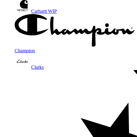
Carhartt WIP
Champion
Clarks