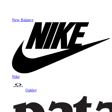
New Balance
Nike
Oakley