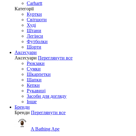
Carhartt
Категорії
Куртки
Світшоти
Худі
Штани
Легінси
Футболки
Шорти
Аксесуари
Аксесуари
Переглянути все
Рюкзаки
Сумки
Шкарпетки
Шапки
Кепки
Рукавиці
Засоби для догляду
Інше
Бренди
Бренди
Переглянути все
A Bathing Ape