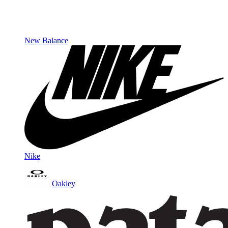
New Balance
Nike
Oakley