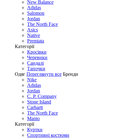
New Balance
Adidas
Salomon
Jordan
The North Face
Asics
Native
Premiata
Категорії
Кросівки
Черевики
Сандалі
Tапочки
Одяг
Переглянути все
Бренди
Nike
Adidas
Jordan
C. P. Company
Stone Island
Carhartt
The North Face
Manto
Категорії
Куртки
Спортивні костюми