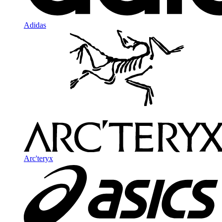
Adidas
Arc'teryx