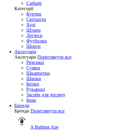
Carhartt
Категорії
Куртки
Світшоти
Худі
Штани
Легінси
Футболки
Шорти
Аксесуари
Аксесуари
Переглянути все
Рюкзаки
Сумки
Шкарпетки
Шапки
Кепки
Рукавиці
Засоби для догляду
Інше
Бренди
Бренди
Переглянути все
A Bathing Ape