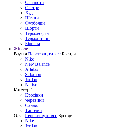
Світшоти
Светри
Худі
Штани
Футболки
Шорти
Термокофти
Термоштани
Білизна
Жіноче
Взуття
Переглянути все
Бренди
Nike
New Balance
Adidas
Salomon
Jordan
Native
Категорії
Кросівки
Черевики
Сандалі
Tапочки
Одяг
Переглянути все
Бренди
Nike
Jordan