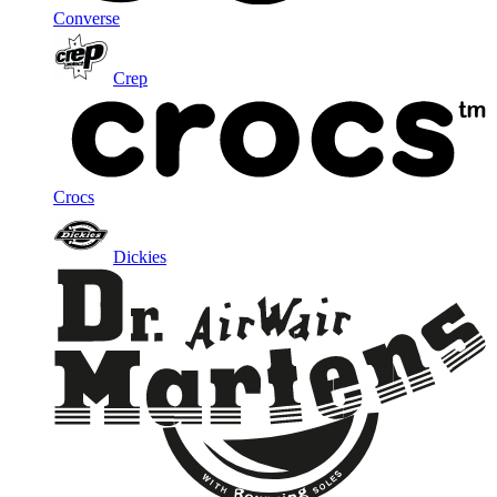
Converse
Crep
Crocs
Dickies