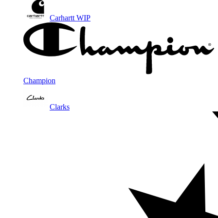
Carhartt WIP
Champion
Clarks