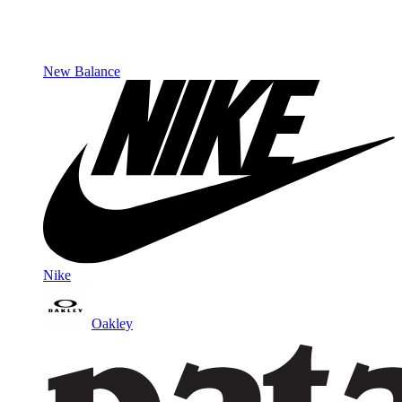
New Balance
Nike
Oakley