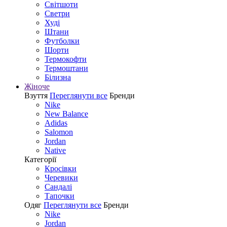
Світшоти
Светри
Худі
Штани
Футболки
Шорти
Термокофти
Термоштани
Білизна
Жіноче
Взуття
Переглянути все
Бренди
Nike
New Balance
Adidas
Salomon
Jordan
Native
Категорії
Кросівки
Черевики
Сандалі
Tапочки
Одяг
Переглянути все
Бренди
Nike
Jordan