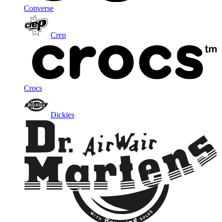
Converse
Crep
Crocs
Dickies