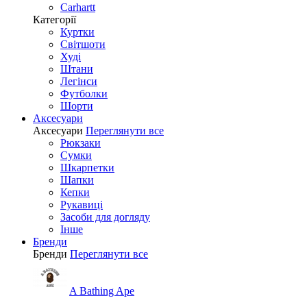
Carhartt
Категорії
Куртки
Світшоти
Худі
Штани
Легінси
Футболки
Шорти
Аксесуари
Аксесуари
Переглянути все
Рюкзаки
Сумки
Шкарпетки
Шапки
Кепки
Рукавиці
Засоби для догляду
Інше
Бренди
Бренди
Переглянути все
A Bathing Ape