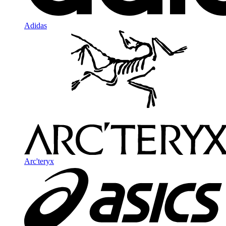
Adidas
Arc'teryx