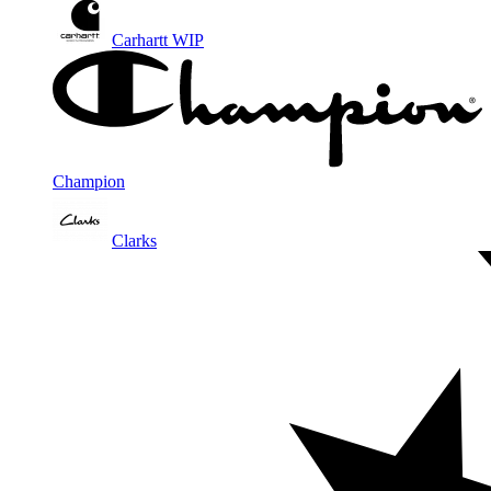
Carhartt WIP
Champion
Clarks