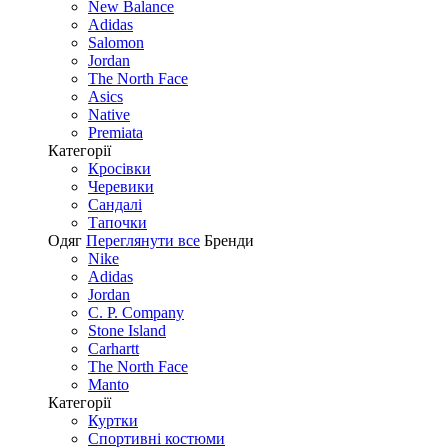
New Balance
Adidas
Salomon
Jordan
The North Face
Asics
Native
Premiata
Категорії
Кросівки
Черевики
Сандалі
Tапочки
Одяг
Переглянути все
Бренди
Nike
Adidas
Jordan
C. P. Company
Stone Island
Carhartt
The North Face
Manto
Категорії
Куртки
Спортивні костюми