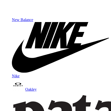
New Balance
Nike
Oakley