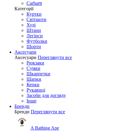
Carhartt
Категорії
Куртки
Світшоти
Худі
Штани
Легінси
Футболки
Шорти
Аксесуари
Аксесуари
Переглянути все
Рюкзаки
Сумки
Шкарпетки
Шапки
Кепки
Рукавиці
Засоби для догляду
Інше
Бренди
Бренди
Переглянути все
A Bathing Ape