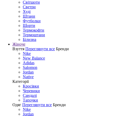
Світшоти
Светри
Худі
Штани
Футболки
Шорти
Термокофти
Термоштани
Білизна
Жіноче
Взуття
Переглянути все
Бренди
Nike
New Balance
Adidas
Salomon
Jordan
Native
Категорії
Кросівки
Черевики
Сандалі
Tапочки
Одяг
Переглянути все
Бренди
Nike
Jordan