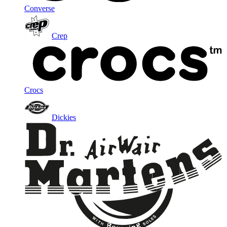
Converse
Crep
Crocs
Dickies