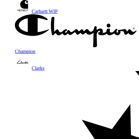
Carhartt WIP
Champion
Clarks