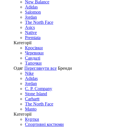
New Balance
Adidas
Salomon
Jordan
The North Face
Asics
Native
Premiata
Категорії
Кросівки
Черевики
Сандалі
Tапочки
Одяг
Переглянути все
Бренди
Nike
Adidas
Jordan
C. P. Company
Stone Island
Carhartt
The North Face
Manto
Категорії
Куртки
Спортивні костюми