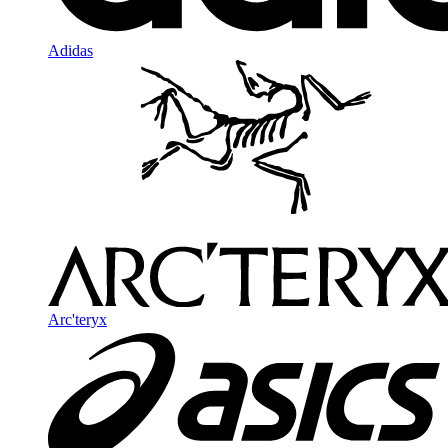
Adidas
Arc'teryx