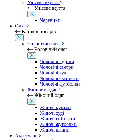
Унісекс взуття
Унісекс взуття
Черевики
Одяг
Каталог товарів
Чоловічий одяг
Чоловічий одяг
Чоловічі куртки
Чоловічі светри
Чоловічі худі
Чоловічі світшоти
Чоловічі футболки
Жіночий одяг
Жіночий одяг
Жіночі куртки
Жіночі худі
Жіночі світшоти
Жіночі футболки
Жіночі штани
Аксесуари