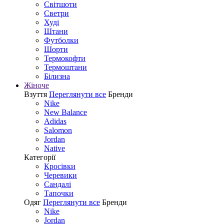
Світшоти
Светри
Худі
Штани
Футболки
Шорти
Термокофти
Термоштани
Білизна
Жіноче
Взуття
Переглянути все
Бренди
Nike
New Balance
Adidas
Salomon
Jordan
Native
Категорії
Кросівки
Черевики
Сандалі
Tапочки
Одяг
Переглянути все
Бренди
Nike
Jordan