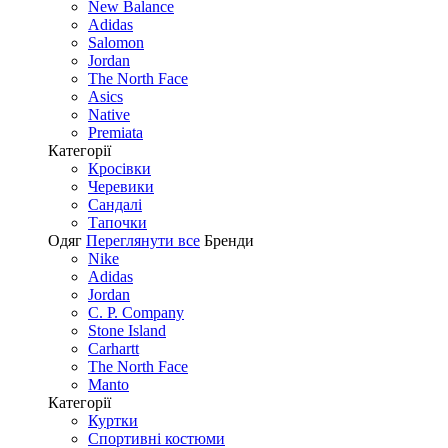
New Balance
Adidas
Salomon
Jordan
The North Face
Asics
Native
Premiata
Категорії
Кросівки
Черевики
Сандалі
Tапочки
Одяг
Переглянути все
Бренди
Nike
Adidas
Jordan
C. P. Company
Stone Island
Carhartt
The North Face
Manto
Категорії
Куртки
Спортивні костюми