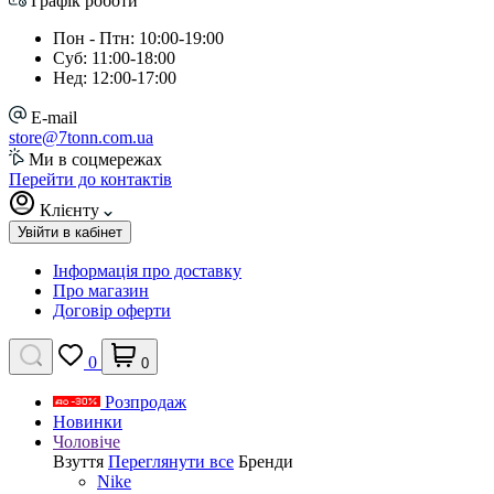
Графік роботи
Пон - Птн: 10:00-19:00
Суб: 11:00-18:00
Нед: 12:00-17:00
E-mail
store@7tonn.com.ua
Ми в соцмережах
Перейти до контактів
Клієнту
Увійти в кабінет
Інформація про доставку
Про магазин
Договір оферти
0
0
Розпродаж
Новинки
Чоловіче
Взуття
Переглянути все
Бренди
Nike