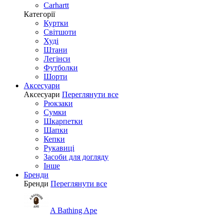
Carhartt
Категорії
Куртки
Світшоти
Худі
Штани
Легінси
Футболки
Шорти
Аксесуари
Аксесуари
Переглянути все
Рюкзаки
Сумки
Шкарпетки
Шапки
Кепки
Рукавиці
Засоби для догляду
Інше
Бренди
Бренди
Переглянути все
A Bathing Ape