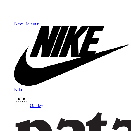
New Balance
Nike
Oakley