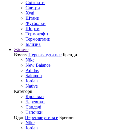
Світшоти
Светри
Худі
Штани
Футболки
Шорти
Термокофти
Термоштани
Білизна
Жіноче
Взуття
Переглянути все
Бренди
Nike
New Balance
Adidas
Salomon
Jordan
Native
Категорії
Кросівки
Черевики
Сандалі
Tапочки
Одяг
Переглянути все
Бренди
Nike
Jordan