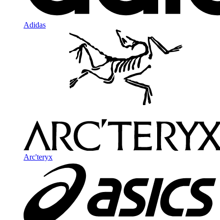
Adidas
Arc'teryx