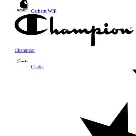
Carhartt WIP
Champion
Clarks