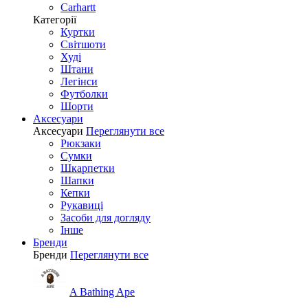
Carhartt
Категорії
Куртки
Світшоти
Худі
Штани
Легінси
Футболки
Шорти
Аксесуари
Аксесуари
Переглянути все
Рюкзаки
Сумки
Шкарпетки
Шапки
Кепки
Рукавиці
Засоби для догляду
Інше
Бренди
Бренди
Переглянути все
A Bathing Ape