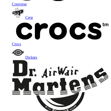
Converse
Crep
Crocs
Dickies