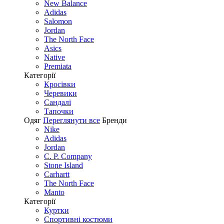
New Balance
Adidas
Salomon
Jordan
The North Face
Asics
Native
Premiata
Категорії
Кросівки
Черевики
Сандалі
Tапочки
Одяг
Переглянути все
Бренди
Nike
Adidas
Jordan
C. P. Company
Stone Island
Carhartt
The North Face
Manto
Категорії
Куртки
Спортивні костюми