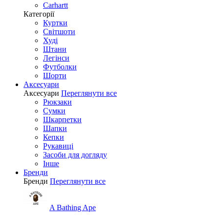
Carhartt
Категорії
Куртки
Світшоти
Худі
Штани
Легінси
Футболки
Шорти
Аксесуари
Аксесуари
Переглянути все
Рюкзаки
Сумки
Шкарпетки
Шапки
Кепки
Рукавиці
Засоби для догляду
Інше
Бренди
Бренди
Переглянути все
A Bathing Ape