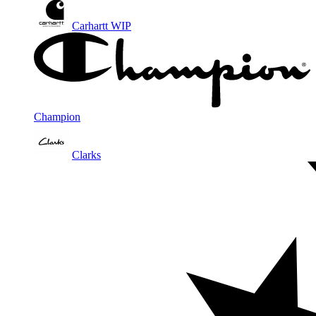
Carhartt WIP
Champion
Clarks