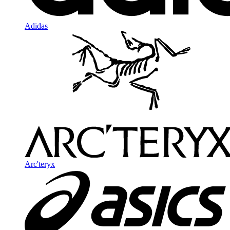
Adidas
Arc'teryx