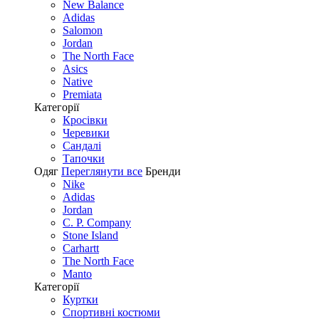
New Balance
Adidas
Salomon
Jordan
The North Face
Asics
Native
Premiata
Категорії
Кросівки
Черевики
Сандалі
Tапочки
Одяг
Переглянути все
Бренди
Nike
Adidas
Jordan
C. P. Company
Stone Island
Carhartt
The North Face
Manto
Категорії
Куртки
Спортивні костюми