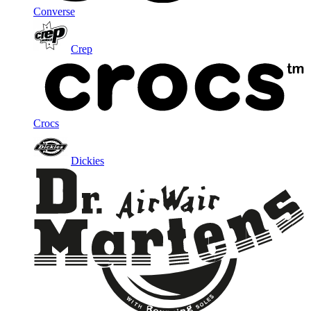
Converse
Crep
Crocs
Dickies