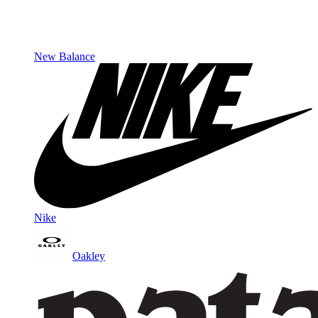
New Balance
Nike
Oakley