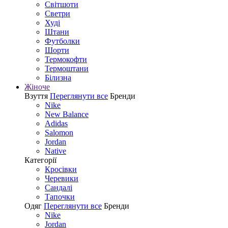
Світшоти
Светри
Худі
Штани
Футболки
Шорти
Термокофти
Термоштани
Білизна
Жіноче
Взуття
Переглянути все
Бренди
Nike
New Balance
Adidas
Salomon
Jordan
Native
Категорії
Кросівки
Черевики
Сандалі
Tапочки
Одяг
Переглянути все
Бренди
Nike
Jordan