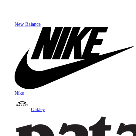
New Balance
Nike
Oakley