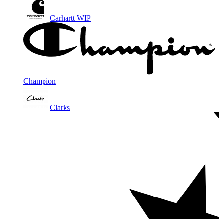
Carhartt WIP
Champion
Clarks