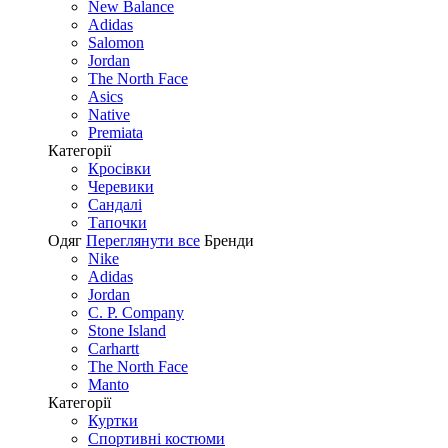
New Balance
Adidas
Salomon
Jordan
The North Face
Asics
Native
Premiata
Категорії
Кросівки
Черевики
Сандалі
Tапочки
Одяг
Переглянути все
Бренди
Nike
Adidas
Jordan
C. P. Company
Stone Island
Carhartt
The North Face
Manto
Категорії
Куртки
Спортивні костюми