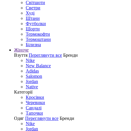
Світшоти
Светри
Худі
Штани
Футболки
Шорти
Термокофти
Термоштани
Білизна
Жіноче
Взуття
Переглянути все
Бренди
Nike
New Balance
Adidas
Salomon
Jordan
Native
Категорії
Кросівки
Черевики
Сандалі
Tапочки
Одяг
Переглянути все
Бренди
Nike
Jordan