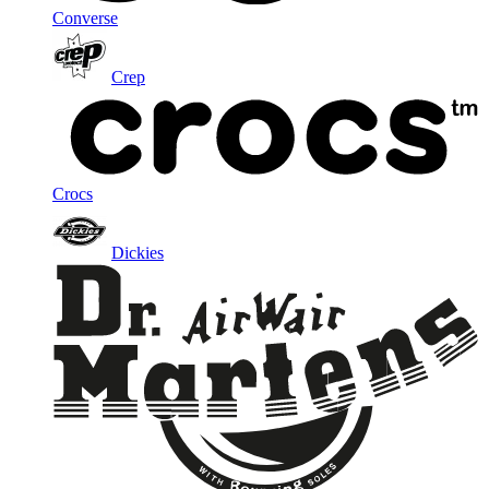
Converse
Crep
Crocs
Dickies