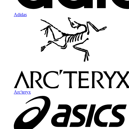
Adidas
Arc'teryx