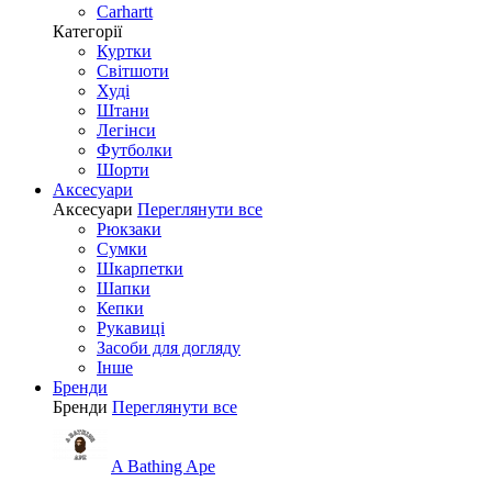
Carhartt
Категорії
Куртки
Світшоти
Худі
Штани
Легінси
Футболки
Шорти
Аксесуари
Аксесуари
Переглянути все
Рюкзаки
Сумки
Шкарпетки
Шапки
Кепки
Рукавиці
Засоби для догляду
Інше
Бренди
Бренди
Переглянути все
A Bathing Ape