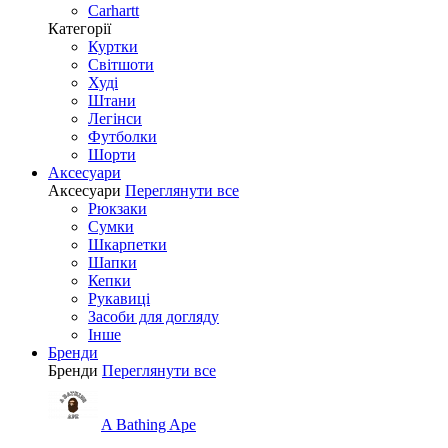
Carhartt
Категорії
Куртки
Світшоти
Худі
Штани
Легінси
Футболки
Шорти
Аксесуари
Аксесуари
Переглянути все
Рюкзаки
Сумки
Шкарпетки
Шапки
Кепки
Рукавиці
Засоби для догляду
Інше
Бренди
Бренди
Переглянути все
A Bathing Ape