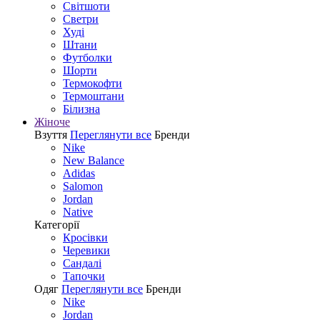
Світшоти
Светри
Худі
Штани
Футболки
Шорти
Термокофти
Термоштани
Білизна
Жіноче
Взуття
Переглянути все
Бренди
Nike
New Balance
Adidas
Salomon
Jordan
Native
Категорії
Кросівки
Черевики
Сандалі
Tапочки
Одяг
Переглянути все
Бренди
Nike
Jordan