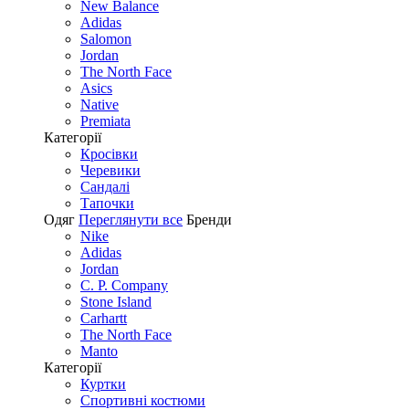
New Balance
Adidas
Salomon
Jordan
The North Face
Asics
Native
Premiata
Категорії
Кросівки
Черевики
Сандалі
Tапочки
Одяг
Переглянути все
Бренди
Nike
Adidas
Jordan
C. P. Company
Stone Island
Carhartt
The North Face
Manto
Категорії
Куртки
Спортивні костюми