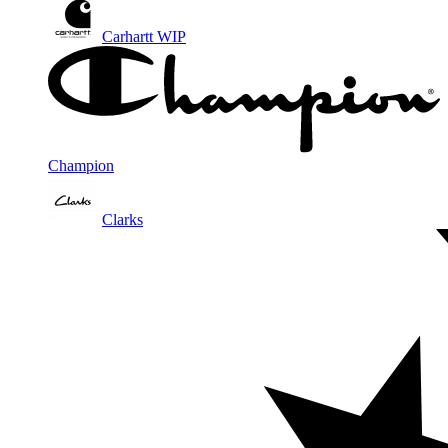
Carhartt WIP
Champion
Clarks