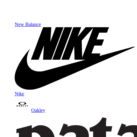
New Balance
Nike
Oakley