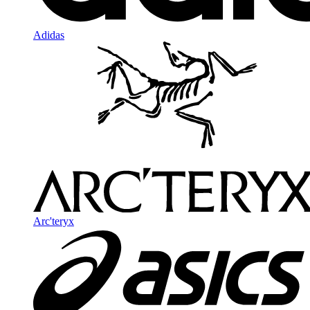
Adidas
Arc'teryx