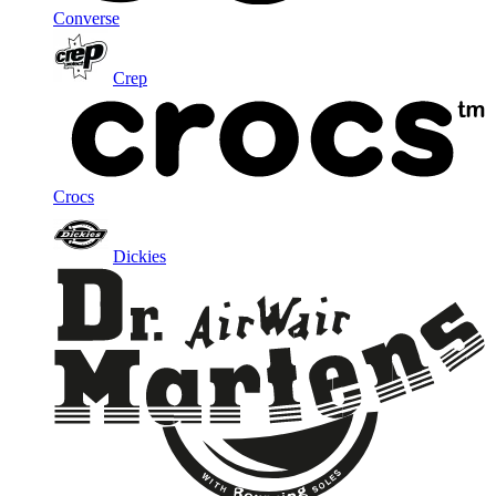
Converse
Crep
Crocs
Dickies