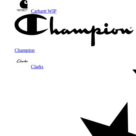
Carhartt WIP
Champion
Clarks