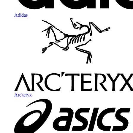
Adidas
Arc'teryx