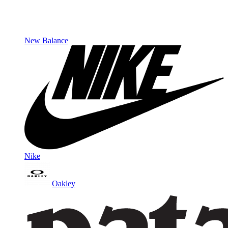
New Balance
Nike
Oakley