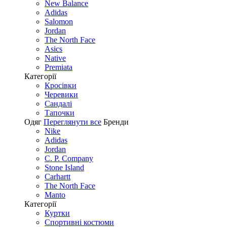
New Balance
Adidas
Salomon
Jordan
The North Face
Asics
Native
Premiata
Категорії
Кросівки
Черевики
Сандалі
Tапочки
Одяг
Переглянути все
Бренди
Nike
Adidas
Jordan
C. P. Company
Stone Island
Carhartt
The North Face
Manto
Категорії
Куртки
Спортивні костюми