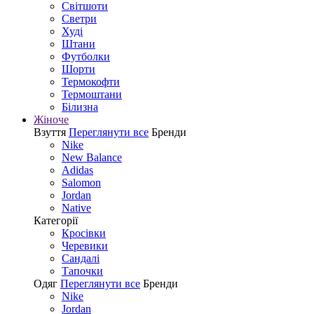
Світшоти
Светри
Худі
Штани
Футболки
Шорти
Термокофти
Термоштани
Білизна
Жіноче
Взуття
Переглянути все
Бренди
Nike
New Balance
Adidas
Salomon
Jordan
Native
Категорії
Кросівки
Черевики
Сандалі
Tапочки
Одяг
Переглянути все
Бренди
Nike
Jordan