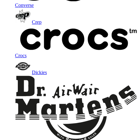
Converse
Crep
Crocs
Dickies