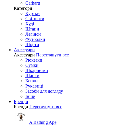
Carhartt
Категорії
Куртки
Світшоти
Худі
Штани
Легінси
Футболки
Шорти
Аксесуари
Аксесуари
Переглянути все
Рюкзаки
Сумки
Шкарпетки
Шапки
Кепки
Рукавиці
Засоби для догляду
Інше
Бренди
Бренди
Переглянути все
A Bathing Ape