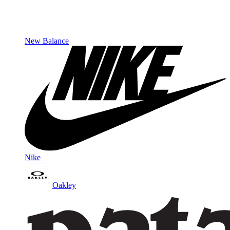
New Balance
Nike
Oakley