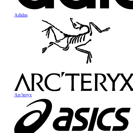
Adidas
Arc'teryx