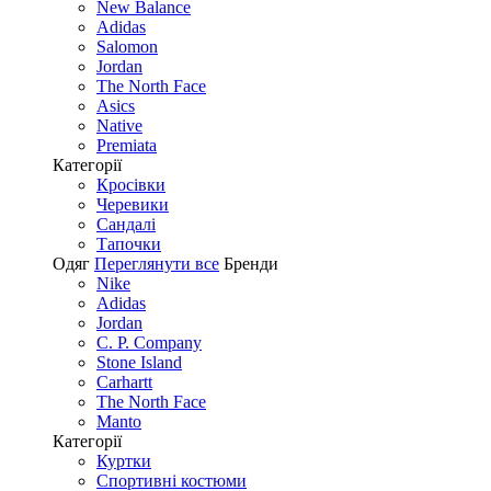
New Balance
Adidas
Salomon
Jordan
The North Face
Asics
Native
Premiata
Категорії
Кросівки
Черевики
Сандалі
Tапочки
Одяг
Переглянути все
Бренди
Nike
Adidas
Jordan
C. P. Company
Stone Island
Carhartt
The North Face
Manto
Категорії
Куртки
Спортивні костюми