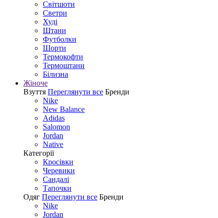
Світшоти
Светри
Худі
Штани
Футболки
Шорти
Термокофти
Термоштани
Білизна
Жіноче
Взуття
Переглянути все
Бренди
Nike
New Balance
Adidas
Salomon
Jordan
Native
Категорії
Кросівки
Черевики
Сандалі
Tапочки
Одяг
Переглянути все
Бренди
Nike
Jordan