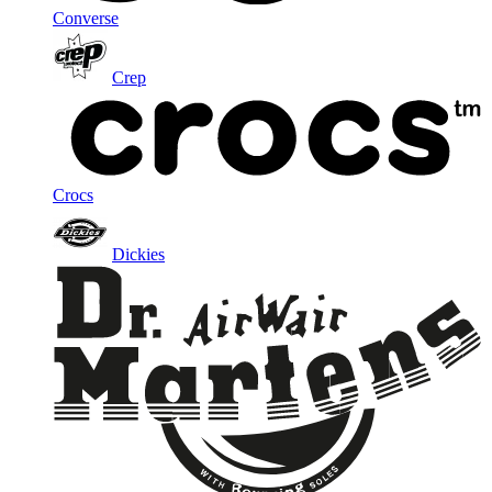
Converse
Crep
Crocs
Dickies