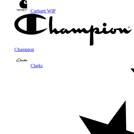
Carhartt WIP
Champion
Clarks