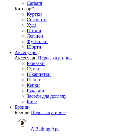
Carhartt
Категорії
Куртки
Світшоти
Худі
Штани
Легінси
Футболки
Шорти
Аксесуари
Аксесуари
Переглянути все
Рюкзаки
Сумки
Шкарпетки
Шапки
Кепки
Рукавиці
Засоби для догляду
Інше
Бренди
Бренди
Переглянути все
A Bathing Ape