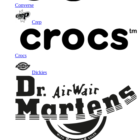
Converse
Crep
Crocs
Dickies