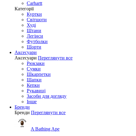
Carhartt
Категорії
Куртки
Світшоти
Худі
Штани
Легінси
Футболки
Шорти
Аксесуари
Аксесуари
Переглянути все
Рюкзаки
Сумки
Шкарпетки
Шапки
Кепки
Рукавиці
Засоби для догляду
Інше
Бренди
Бренди
Переглянути все
A Bathing Ape