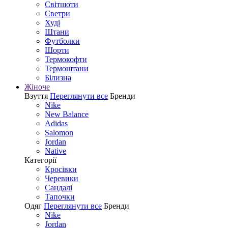
Світшоти
Светри
Худі
Штани
Футболки
Шорти
Термокофти
Термоштани
Білизна
Жіноче
Взуття
Переглянути все
Бренди
Nike
New Balance
Adidas
Salomon
Jordan
Native
Категорії
Кросівки
Черевики
Сандалі
Tапочки
Одяг
Переглянути все
Бренди
Nike
Jordan