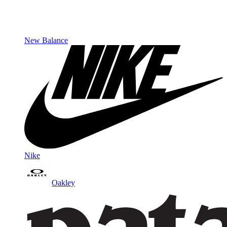
New Balance
Nike
Oakley