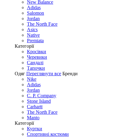
New Balance
Adidas
Salomon
Jordan
The North Face
Asics
Native
Premiata
Категорії
Кросівки
Черевики
Сандалі
Tапочки
Одяг
Переглянути все
Бренди
Nike
Adidas
Jordan
C. P. Company
Stone Island
Carhartt
The North Face
Manto
Категорії
Куртки
Спортивні костюми