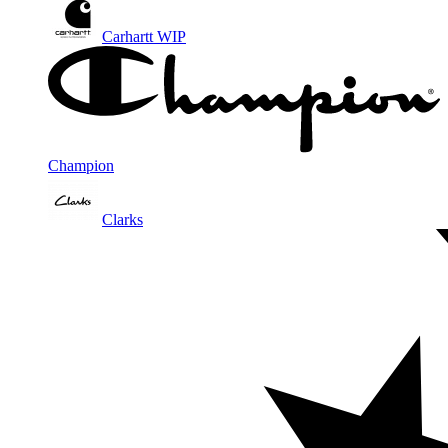
Carhartt WIP
Champion
Clarks