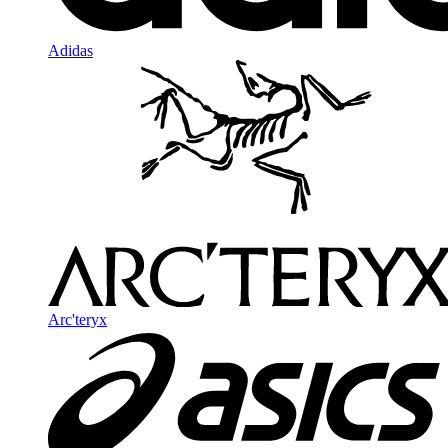
Adidas
Arc'teryx