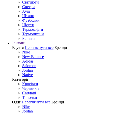
Світшоти
Светри
Худі
Штани
Футболки
Шорти
Термокофти
Термоштани
Білизна
Жіноче
Взуття
Переглянути все
Бренди
Nike
New Balance
Adidas
Salomon
Jordan
Native
Категорії
Кросівки
Черевики
Сандалі
Tапочки
Одяг
Переглянути все
Бренди
Nike
Jordan