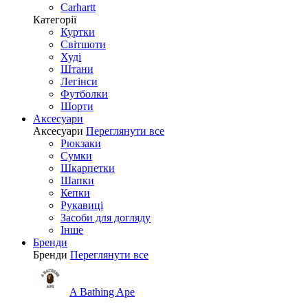
Carhartt
Категорії
Куртки
Світшоти
Худі
Штани
Легінси
Футболки
Шорти
Аксесуари
Аксесуари
Переглянути все
Рюкзаки
Сумки
Шкарпетки
Шапки
Кепки
Рукавиці
Засоби для догляду
Інше
Бренди
Бренди
Переглянути все
A Bathing Ape