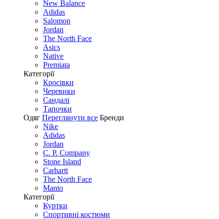
New Balance
Adidas
Salomon
Jordan
The North Face
Asics
Native
Premiata
Категорії
Кросівки
Черевики
Сандалі
Tапочки
Одяг
Переглянути все
Бренди
Nike
Adidas
Jordan
C. P. Company
Stone Island
Carhartt
The North Face
Manto
Категорії
Куртки
Спортивні костюми