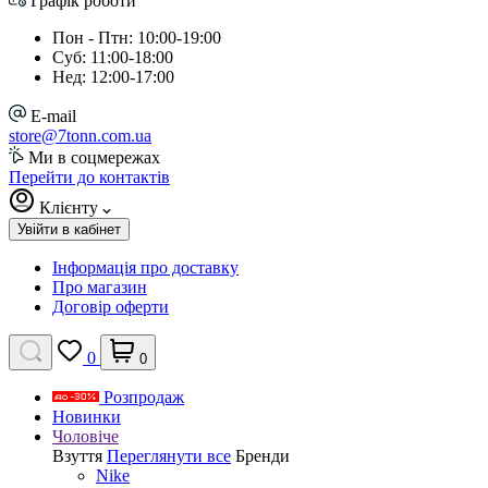
Графік роботи
Пон - Птн: 10:00-19:00
Суб: 11:00-18:00
Нед: 12:00-17:00
E-mail
store@7tonn.com.ua
Ми в соцмережах
Перейти до контактів
Клієнту
Увійти в кабінет
Інформація про доставку
Про магазин
Договір оферти
0
0
Розпродаж
Новинки
Чоловіче
Взуття
Переглянути все
Бренди
Nike