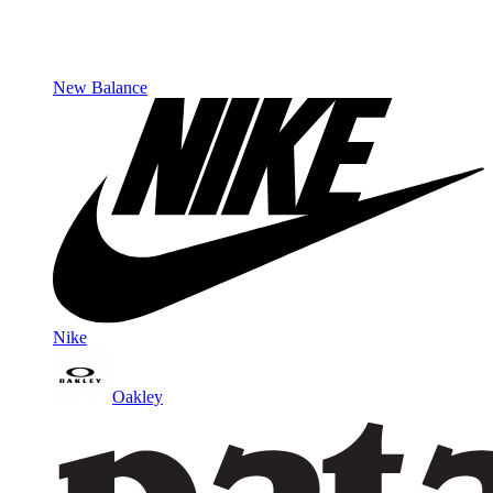
New Balance
Nike
Oakley