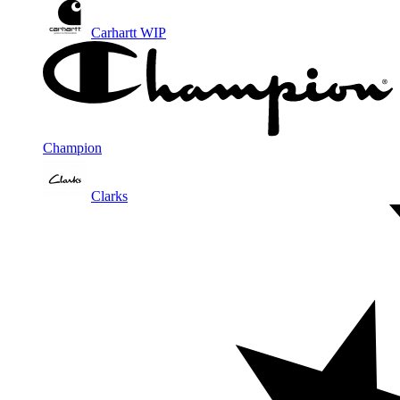
Carhartt WIP
Champion
Clarks