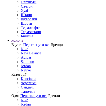
Світшоти
Светри
Худі
Штани
Футболки
Шорти
Термокофти
Термоштани
Білизна
Жіноче
Взуття
Переглянути все
Бренди
Nike
New Balance
Adidas
Salomon
Jordan
Native
Категорії
Кросівки
Черевики
Сандалі
Tапочки
Одяг
Переглянути все
Бренди
Nike
Jordan