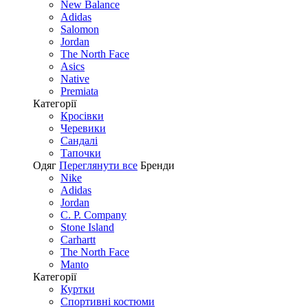
New Balance
Adidas
Salomon
Jordan
The North Face
Asics
Native
Premiata
Категорії
Кросівки
Черевики
Сандалі
Tапочки
Одяг
Переглянути все
Бренди
Nike
Adidas
Jordan
C. P. Company
Stone Island
Carhartt
The North Face
Manto
Категорії
Куртки
Спортивні костюми