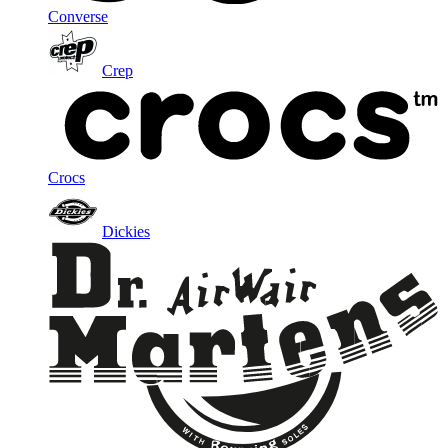
Converse
Crep
Crocs
Dickies