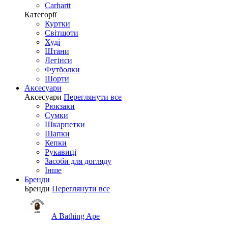
Carhartt
Категорії
Куртки
Світшоти
Худі
Штани
Легінси
Футболки
Шорти
Аксесуари
Аксесуари
Переглянути все
Рюкзаки
Сумки
Шкарпетки
Шапки
Кепки
Рукавиці
Засоби для догляду
Інше
Бренди
Бренди
Переглянути все
A Bathing Ape