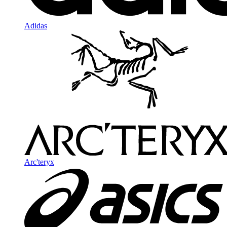
Adidas
Arc'teryx