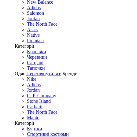
New Balance
Adidas
Salomon
Jordan
The North Face
Asics
Native
Premiata
Категорії
Кросівки
Черевики
Сандалі
Tапочки
Одяг
Переглянути все
Бренди
Nike
Adidas
Jordan
C. P. Company
Stone Island
Carhartt
The North Face
Manto
Категорії
Куртки
Спортивні костюми