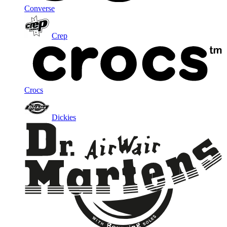
Converse
Crep
Crocs
Dickies