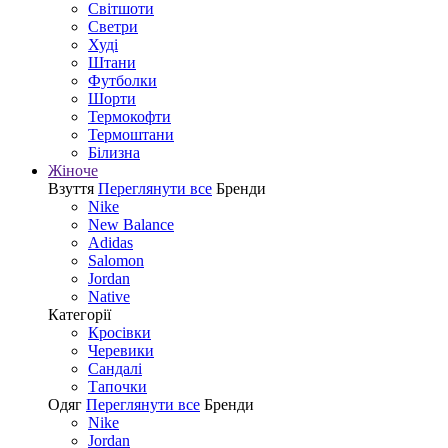
Світшоти
Светри
Худі
Штани
Футболки
Шорти
Термокофти
Термоштани
Білизна
Жіноче
Взуття
Переглянути все
Бренди
Nike
New Balance
Adidas
Salomon
Jordan
Native
Категорії
Кросівки
Черевики
Сандалі
Tапочки
Одяг
Переглянути все
Бренди
Nike
Jordan