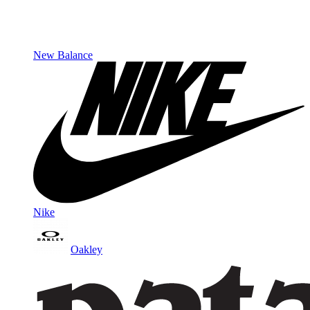
New Balance
Nike
Oakley