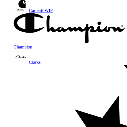
Carhartt WIP
Champion
Clarks