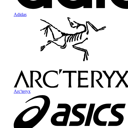
Adidas
Arc'teryx