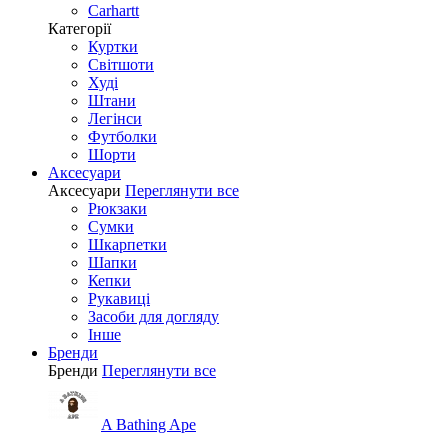
Carhartt
Категорії
Куртки
Світшоти
Худі
Штани
Легінси
Футболки
Шорти
Аксесуари
Аксесуари
Переглянути все
Рюкзаки
Сумки
Шкарпетки
Шапки
Кепки
Рукавиці
Засоби для догляду
Інше
Бренди
Бренди
Переглянути все
A Bathing Ape