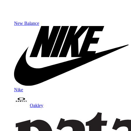
New Balance
Nike
Oakley