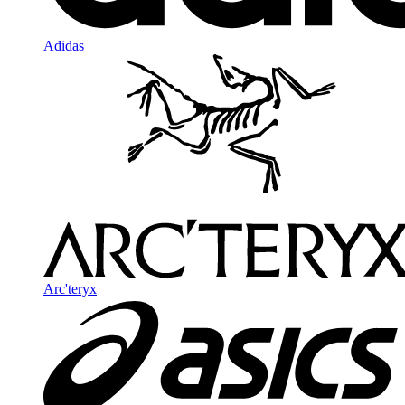
Adidas
Arc'teryx