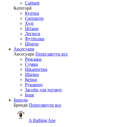
Carhartt
Категорії
Куртки
Світшоти
Худі
Штани
Легінси
Футболки
Шорти
Аксесуари
Аксесуари
Переглянути все
Рюкзаки
Сумки
Шкарпетки
Шапки
Кепки
Рукавиці
Засоби для догляду
Інше
Бренди
Бренди
Переглянути все
A Bathing Ape