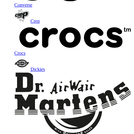
Converse
Crep
Crocs
Dickies