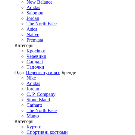
New Balance
Adidas
Salomon
Jordan
The North Face
Asics
Native
Premiata
Категорії
Кросівки
Черевики
Сандалі
Tапочки
Одяг
Переглянути все
Бренди
Nike
Adidas
Jordan
C. P. Company
Stone Island
Carhartt
The North Face
Manto
Категорії
Куртки
Спортивні костюми