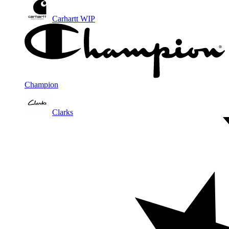
Carhartt WIP
Champion
Clarks