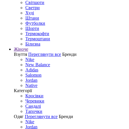
Світшоти
Светри
Худі
Штани
Футболки
Шорти
Термокофти
Термоштани
Білизна
Жіноче
Взуття
Переглянути все
Бренди
Nike
New Balance
Adidas
Salomon
Jordan
Native
Категорії
Кросівки
Черевики
Сандалі
Tапочки
Одяг
Переглянути все
Бренди
Nike
Jordan