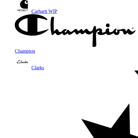
Carhartt WIP
Champion
Clarks