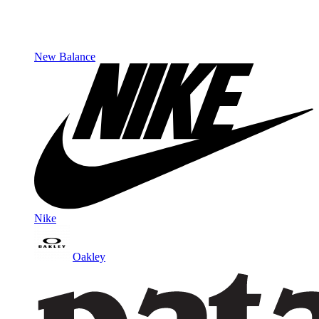
New Balance
Nike
Oakley