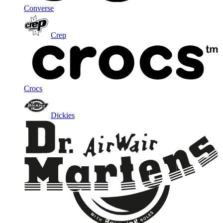
Converse
Crep
Crocs
Dickies