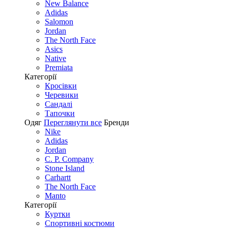
New Balance
Adidas
Salomon
Jordan
The North Face
Asics
Native
Premiata
Категорії
Кросівки
Черевики
Сандалі
Tапочки
Одяг
Переглянути все
Бренди
Nike
Adidas
Jordan
C. P. Company
Stone Island
Carhartt
The North Face
Manto
Категорії
Куртки
Спортивні костюми