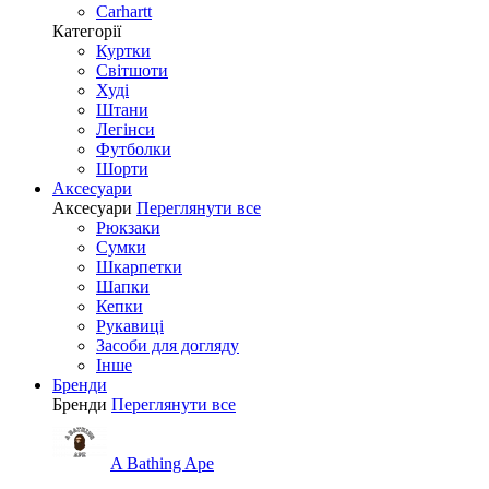
Carhartt
Категорії
Куртки
Світшоти
Худі
Штани
Легінси
Футболки
Шорти
Аксесуари
Аксесуари
Переглянути все
Рюкзаки
Сумки
Шкарпетки
Шапки
Кепки
Рукавиці
Засоби для догляду
Інше
Бренди
Бренди
Переглянути все
A Bathing Ape