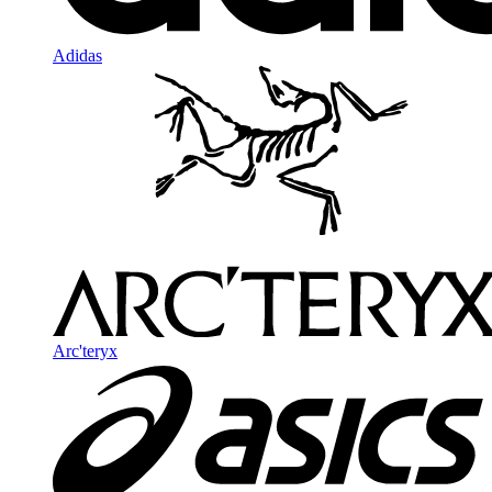
Adidas
Arc'teryx