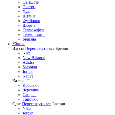
Світшоти
Светри
Худі
Штани
Футболки
Шорти
Термокофти
Термоштани
Білизна
Жіноче
Взуття
Переглянути все
Бренди
Nike
New Balance
Adidas
Salomon
Jordan
Native
Категорії
Кросівки
Черевики
Сандалі
Tапочки
Одяг
Переглянути все
Бренди
Nike
Jordan