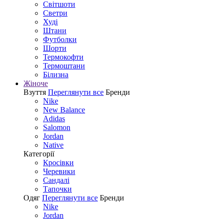
Світшоти
Светри
Худі
Штани
Футболки
Шорти
Термокофти
Термоштани
Білизна
Жіноче
Взуття
Переглянути все
Бренди
Nike
New Balance
Adidas
Salomon
Jordan
Native
Категорії
Кросівки
Черевики
Сандалі
Tапочки
Одяг
Переглянути все
Бренди
Nike
Jordan