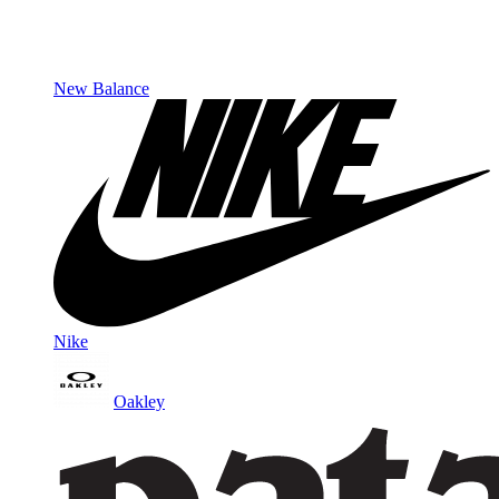
New Balance
Nike
Oakley