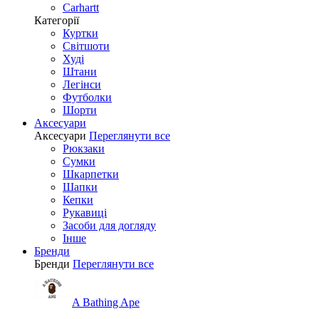
Carhartt
Категорії
Куртки
Світшоти
Худі
Штани
Легінси
Футболки
Шорти
Аксесуари
Аксесуари
Переглянути все
Рюкзаки
Сумки
Шкарпетки
Шапки
Кепки
Рукавиці
Засоби для догляду
Інше
Бренди
Бренди
Переглянути все
A Bathing Ape