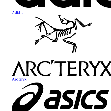
Adidas
Arc'teryx