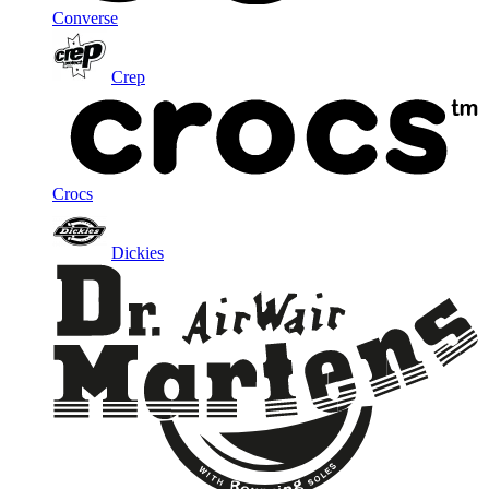
Converse
Crep
Crocs
Dickies