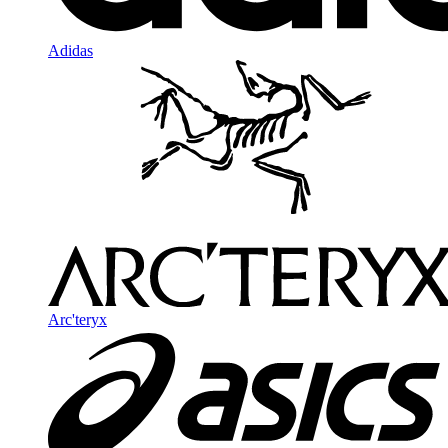
Adidas
Arc'teryx