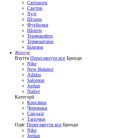
Світшоти
Светри
Худі
Штани
Футболки
Шорти
Термокофти
Термоштани
Білизна
Жіноче
Взуття
Переглянути все
Бренди
Nike
New Balance
Adidas
Salomon
Jordan
Native
Категорії
Кросівки
Черевики
Сандалі
Tапочки
Одяг
Переглянути все
Бренди
Nike
Jordan