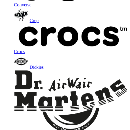
Converse
Crep
Crocs
Dickies