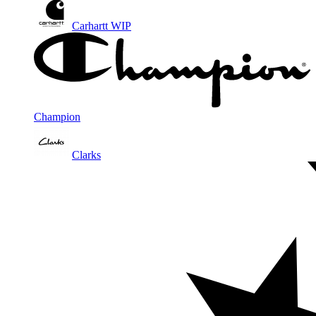
Carhartt WIP
Champion
Clarks