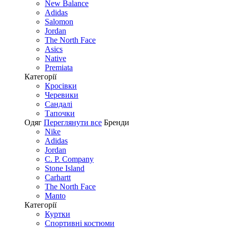
New Balance
Adidas
Salomon
Jordan
The North Face
Asics
Native
Premiata
Категорії
Кросівки
Черевики
Сандалі
Tапочки
Одяг
Переглянути все
Бренди
Nike
Adidas
Jordan
C. P. Company
Stone Island
Carhartt
The North Face
Manto
Категорії
Куртки
Спортивні костюми