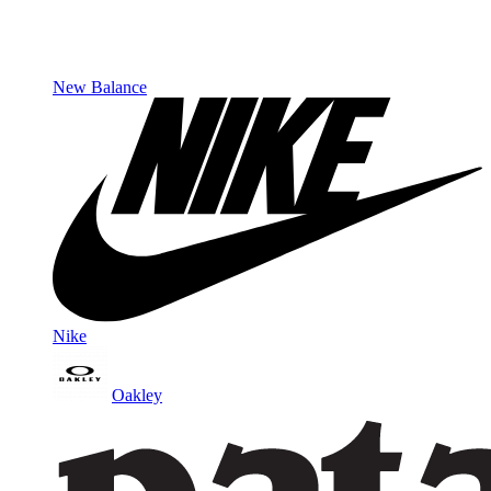
New Balance
Nike
Oakley