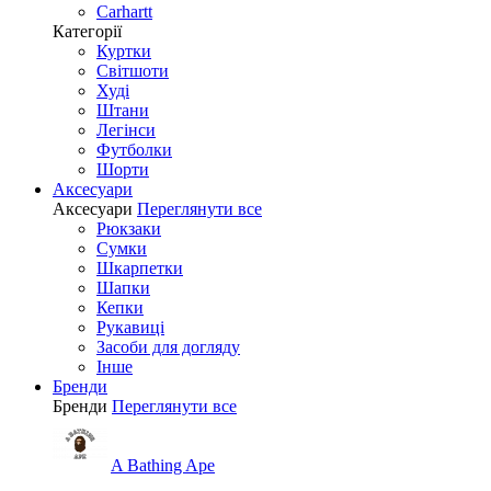
Carhartt
Категорії
Куртки
Світшоти
Худі
Штани
Легінси
Футболки
Шорти
Аксесуари
Аксесуари
Переглянути все
Рюкзаки
Сумки
Шкарпетки
Шапки
Кепки
Рукавиці
Засоби для догляду
Інше
Бренди
Бренди
Переглянути все
A Bathing Ape