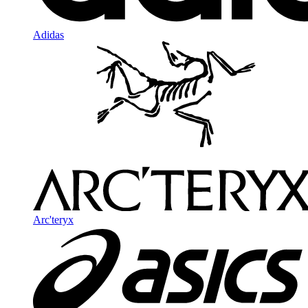
Adidas
Arc'teryx