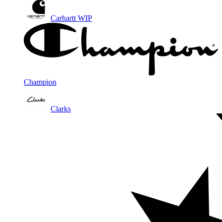
Carhartt WIP
Champion
Clarks