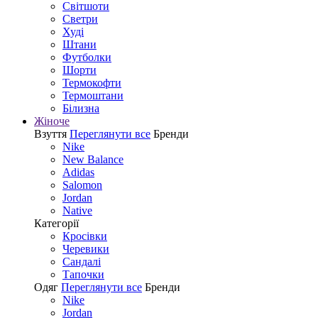
Світшоти
Светри
Худі
Штани
Футболки
Шорти
Термокофти
Термоштани
Білизна
Жіноче
Взуття
Переглянути все
Бренди
Nike
New Balance
Adidas
Salomon
Jordan
Native
Категорії
Кросівки
Черевики
Сандалі
Tапочки
Одяг
Переглянути все
Бренди
Nike
Jordan