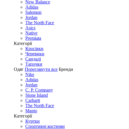
New Balance
Adidas
Salomon
Jordan
The North Face
Asics
Native
Premiata
Категорії
Кросівки
Черевики
Сандалі
Tапочки
Одяг
Переглянути все
Бренди
Nike
Adidas
Jordan
C. P. Company
Stone Island
Carhartt
The North Face
Manto
Категорії
Куртки
Спортивні костюми