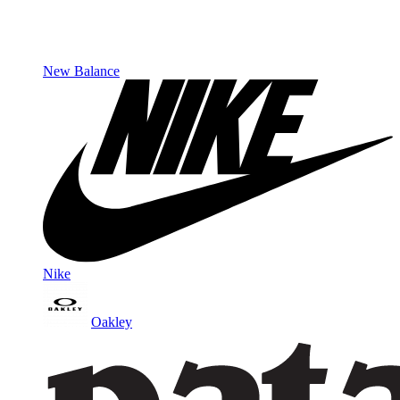
New Balance
Nike
Oakley