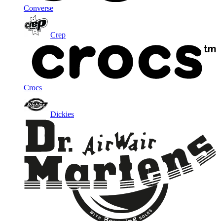
Converse
Crep
Crocs
Dickies