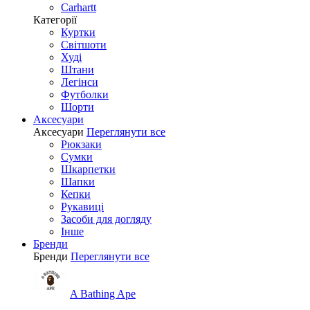
Carhartt
Категорії
Куртки
Світшоти
Худі
Штани
Легінси
Футболки
Шорти
Аксесуари
Аксесуари
Переглянути все
Рюкзаки
Сумки
Шкарпетки
Шапки
Кепки
Рукавиці
Засоби для догляду
Інше
Бренди
Бренди
Переглянути все
A Bathing Ape