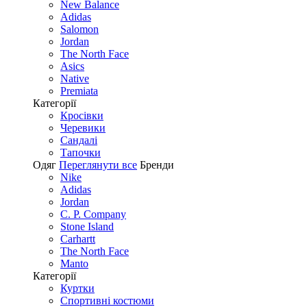
New Balance
Adidas
Salomon
Jordan
The North Face
Asics
Native
Premiata
Категорії
Кросівки
Черевики
Сандалі
Tапочки
Одяг
Переглянути все
Бренди
Nike
Adidas
Jordan
C. P. Company
Stone Island
Carhartt
The North Face
Manto
Категорії
Куртки
Спортивні костюми