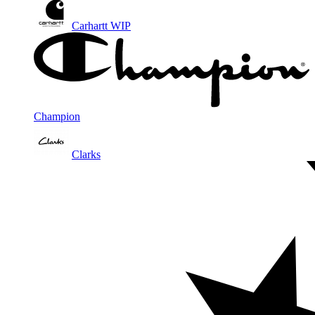
Carhartt WIP
Champion
Clarks