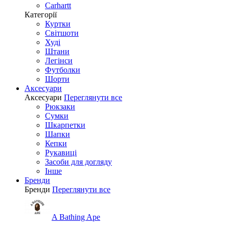
Carhartt
Категорії
Куртки
Світшоти
Худі
Штани
Легінси
Футболки
Шорти
Аксесуари
Аксесуари
Переглянути все
Рюкзаки
Сумки
Шкарпетки
Шапки
Кепки
Рукавиці
Засоби для догляду
Інше
Бренди
Бренди
Переглянути все
A Bathing Ape