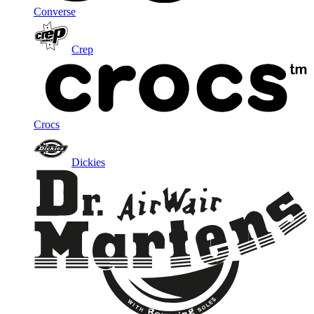
Converse
Crep
Crocs
Dickies