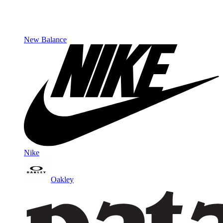
New Balance
Nike
Oakley