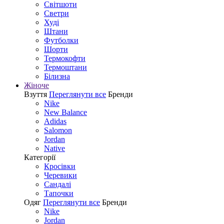
Світшоти
Светри
Худі
Штани
Футболки
Шорти
Термокофти
Термоштани
Білизна
Жіноче
Взуття
Переглянути все
Бренди
Nike
New Balance
Adidas
Salomon
Jordan
Native
Категорії
Кросівки
Черевики
Сандалі
Tапочки
Одяг
Переглянути все
Бренди
Nike
Jordan