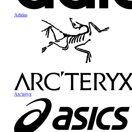
Adidas
Arc'teryx