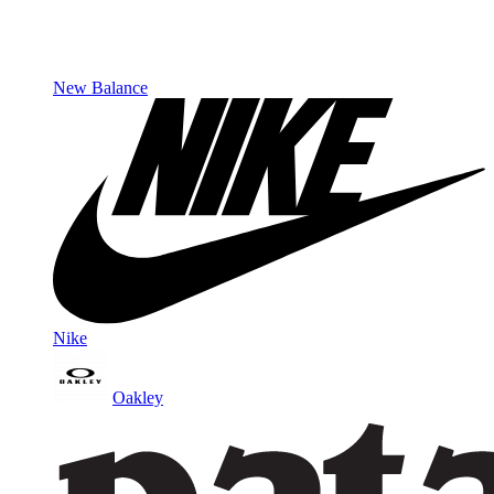
New Balance
Nike
Oakley