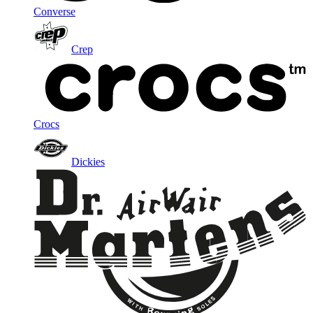
Converse
Crep
Crocs
Dickies