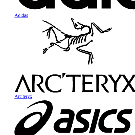
Adidas
Arc'teryx