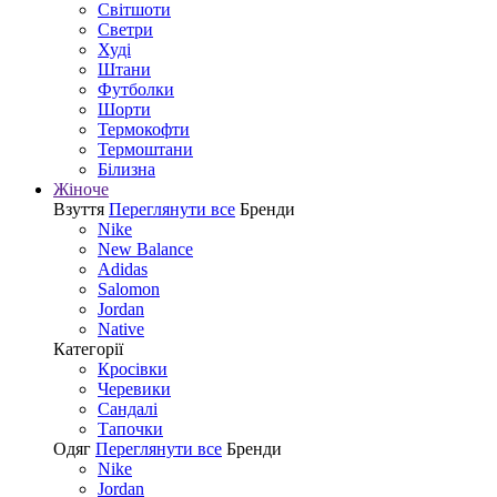
Світшоти
Светри
Худі
Штани
Футболки
Шорти
Термокофти
Термоштани
Білизна
Жіноче
Взуття
Переглянути все
Бренди
Nike
New Balance
Adidas
Salomon
Jordan
Native
Категорії
Кросівки
Черевики
Сандалі
Tапочки
Одяг
Переглянути все
Бренди
Nike
Jordan