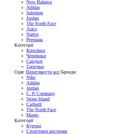
New Balance
Adidas
Salomon
Jordan
The North Face
Asics
Native
Premiata
Категорії
Кросівки
Черевики
Сандалі
Tапочки
Одяг
Переглянути все
Бренди
Nike
Adidas
Jordan
C. P. Company
Stone Island
Carhartt
The North Face
Manto
Категорії
Куртки
Спортивні костюми