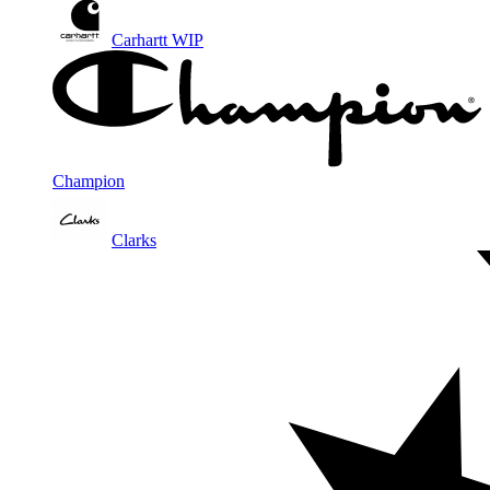
Carhartt WIP
Champion
Clarks