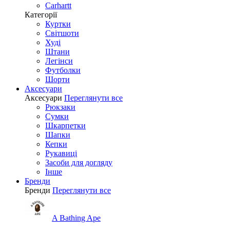
Carhartt
Категорії
Куртки
Світшоти
Худі
Штани
Легінси
Футболки
Шорти
Аксесуари
Аксесуари
Переглянути все
Рюкзаки
Сумки
Шкарпетки
Шапки
Кепки
Рукавиці
Засоби для догляду
Інше
Бренди
Бренди
Переглянути все
A Bathing Ape