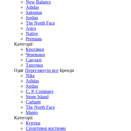
New Balance
Adidas
Salomon
Jordan
The North Face
Asics
Native
Premiata
Категорії
Кросівки
Черевики
Сандалі
Tапочки
Одяг
Переглянути все
Бренди
Nike
Adidas
Jordan
C. P. Company
Stone Island
Carhartt
The North Face
Manto
Категорії
Куртки
Спортивні костюми