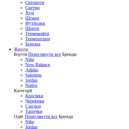
Світшоти
Светри
Худі
Штани
Футболки
Шорти
Термокофти
Термоштани
Білизна
Жіноче
Взуття
Переглянути все
Бренди
Nike
New Balance
Adidas
Salomon
Jordan
Native
Категорії
Кросівки
Черевики
Сандалі
Tапочки
Одяг
Переглянути все
Бренди
Nike
Jordan