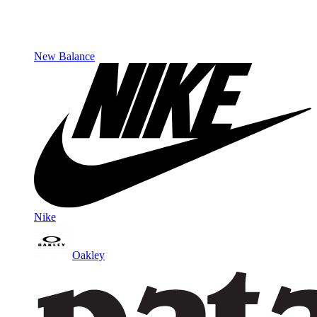
New Balance
Nike
Oakley