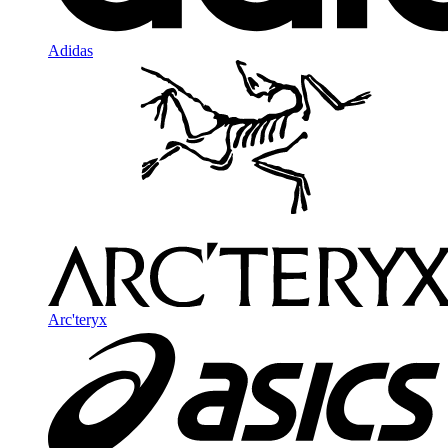
Adidas
Arc'teryx