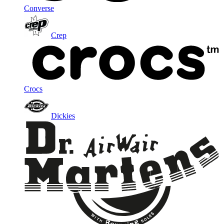
Converse
Crep
Crocs
Dickies