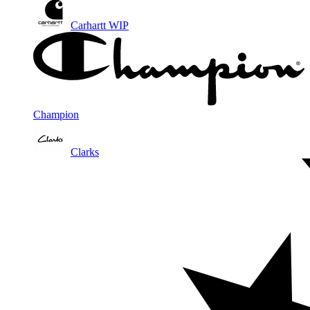
Carhartt WIP
Champion
Clarks