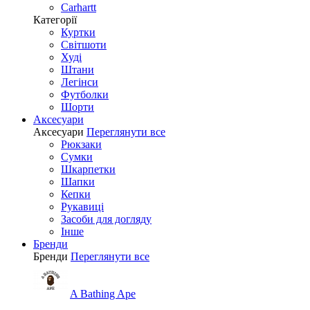
Carhartt
Категорії
Куртки
Світшоти
Худі
Штани
Легінси
Футболки
Шорти
Аксесуари
Аксесуари
Переглянути все
Рюкзаки
Сумки
Шкарпетки
Шапки
Кепки
Рукавиці
Засоби для догляду
Інше
Бренди
Бренди
Переглянути все
A Bathing Ape