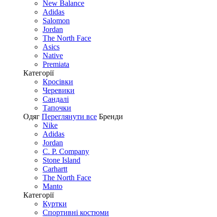
New Balance
Adidas
Salomon
Jordan
The North Face
Asics
Native
Premiata
Категорії
Кросівки
Черевики
Сандалі
Tапочки
Одяг
Переглянути все
Бренди
Nike
Adidas
Jordan
C. P. Company
Stone Island
Carhartt
The North Face
Manto
Категорії
Куртки
Спортивні костюми