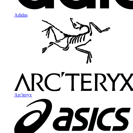
Adidas
Arc'teryx