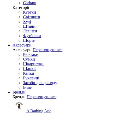
Carhartt
Категорії
Куртки
Світшоти
Худі
Штани
Легінси
Футболки
Шорти
Аксесуари
Аксесуари
Переглянути все
Рюкзаки
Сумки
Шкарпетки
Шапки
Кепки
Рукавиці
Засоби для догляду
Інше
Бренди
Бренди
Переглянути все
A Bathing Ape