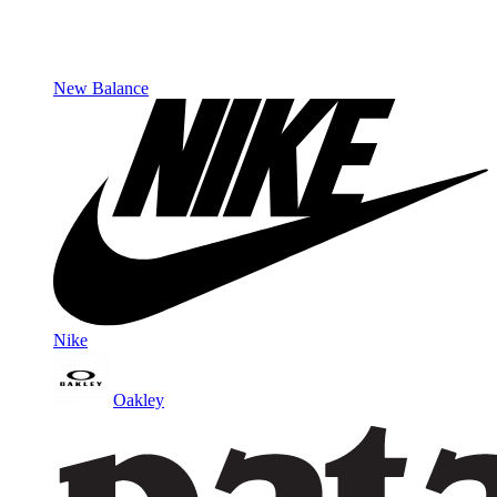
New Balance
Nike
Oakley