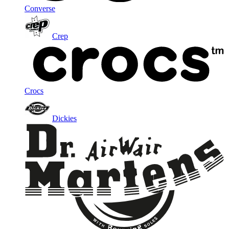
Converse
Crep
Crocs
Dickies