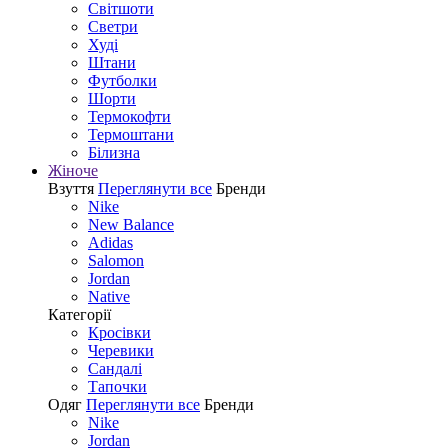
Світшоти
Светри
Худі
Штани
Футболки
Шорти
Термокофти
Термоштани
Білизна
Жіноче
Взуття
Переглянути все
Бренди
Nike
New Balance
Adidas
Salomon
Jordan
Native
Категорії
Кросівки
Черевики
Сандалі
Tапочки
Одяг
Переглянути все
Бренди
Nike
Jordan