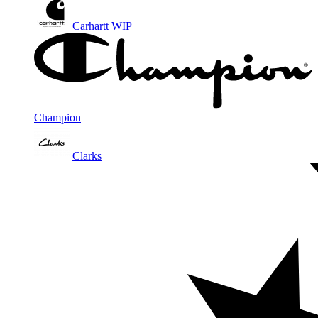
Carhartt WIP
Champion
Clarks