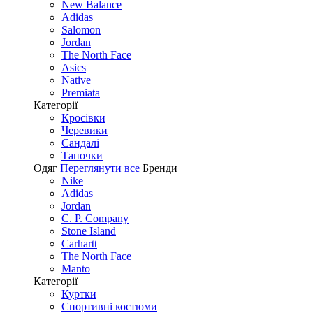
New Balance
Adidas
Salomon
Jordan
The North Face
Asics
Native
Premiata
Категорії
Кросівки
Черевики
Сандалі
Tапочки
Одяг
Переглянути все
Бренди
Nike
Adidas
Jordan
C. P. Company
Stone Island
Carhartt
The North Face
Manto
Категорії
Куртки
Спортивні костюми