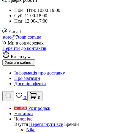
Графік роботи
Пон - Птн: 10:00-19:00
Суб: 11:00-18:00
Нед: 12:00-17:00
E-mail
store@7tonn.com.ua
Ми в соцмережах
Перейти до контактів
Клієнту
Увійти в кабінет
Інформація про доставку
Про магазин
Договір оферти
0
0
Розпродаж
Новинки
Чоловіче
Взуття
Переглянути все
Бренди
Nike