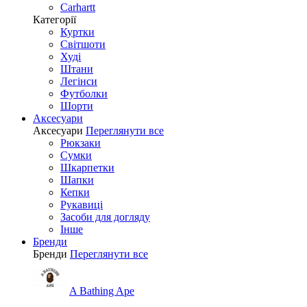
Carhartt
Категорії
Куртки
Світшоти
Худі
Штани
Легінси
Футболки
Шорти
Аксесуари
Аксесуари
Переглянути все
Рюкзаки
Сумки
Шкарпетки
Шапки
Кепки
Рукавиці
Засоби для догляду
Інше
Бренди
Бренди
Переглянути все
A Bathing Ape