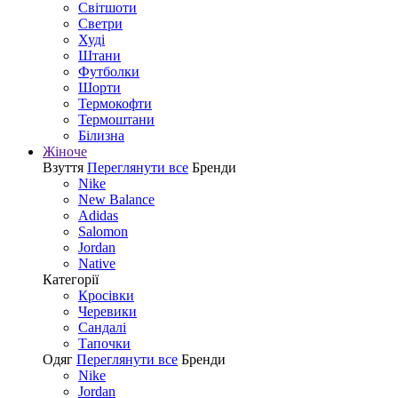
Світшоти
Светри
Худі
Штани
Футболки
Шорти
Термокофти
Термоштани
Білизна
Жіноче
Взуття
Переглянути все
Бренди
Nike
New Balance
Adidas
Salomon
Jordan
Native
Категорії
Кросівки
Черевики
Сандалі
Tапочки
Одяг
Переглянути все
Бренди
Nike
Jordan