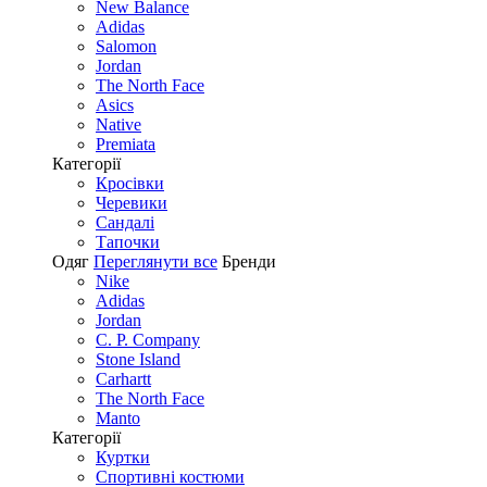
New Balance
Adidas
Salomon
Jordan
The North Face
Asics
Native
Premiata
Категорії
Кросівки
Черевики
Сандалі
Tапочки
Одяг
Переглянути все
Бренди
Nike
Adidas
Jordan
C. P. Company
Stone Island
Carhartt
The North Face
Manto
Категорії
Куртки
Спортивні костюми