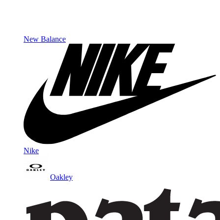
New Balance
Nike
Oakley