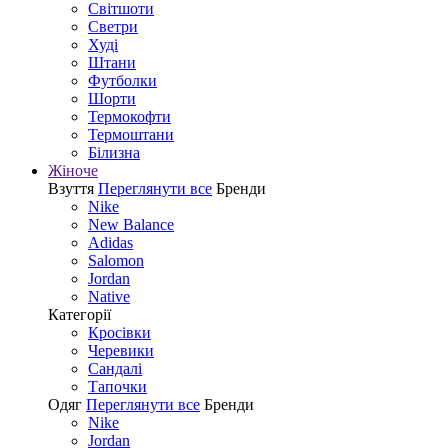
Світшоти
Светри
Худі
Штани
Футболки
Шорти
Термокофти
Термоштани
Білизна
Жіноче
Взуття
Переглянути все
Бренди
Nike
New Balance
Adidas
Salomon
Jordan
Native
Категорії
Кросівки
Черевики
Сандалі
Tапочки
Одяг
Переглянути все
Бренди
Nike
Jordan