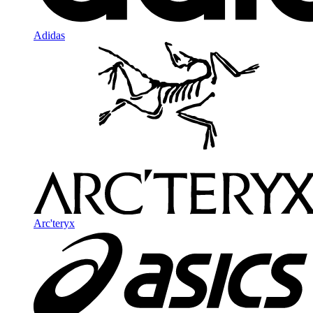
Adidas
Arc'teryx