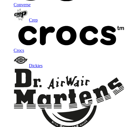
Converse
Crep
Crocs
Dickies