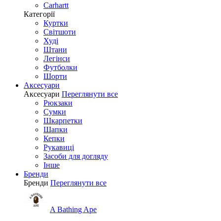
Carhartt
Категорії
Куртки
Світшоти
Худі
Штани
Легінси
Футболки
Шорти
Аксесуари
Аксесуари
Переглянути все
Рюкзаки
Сумки
Шкарпетки
Шапки
Кепки
Рукавиці
Засоби для догляду
Інше
Бренди
Бренди
Переглянути все
A Bathing Ape