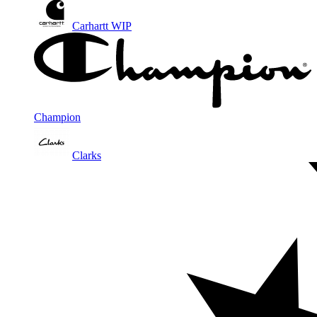
Carhartt WIP
Champion
Clarks