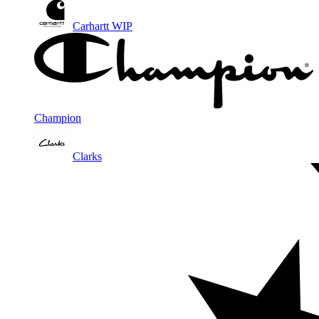
Carhartt WIP
Champion
Clarks