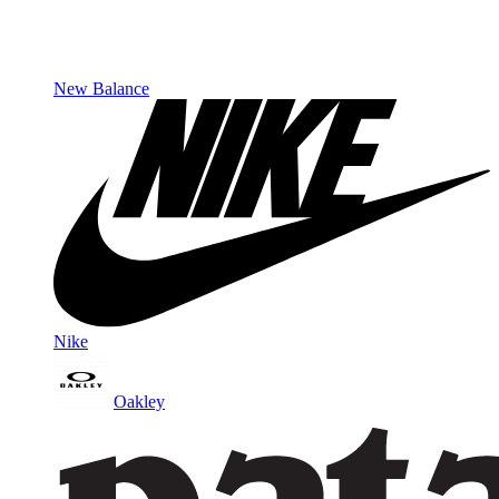
New Balance
Nike
Oakley