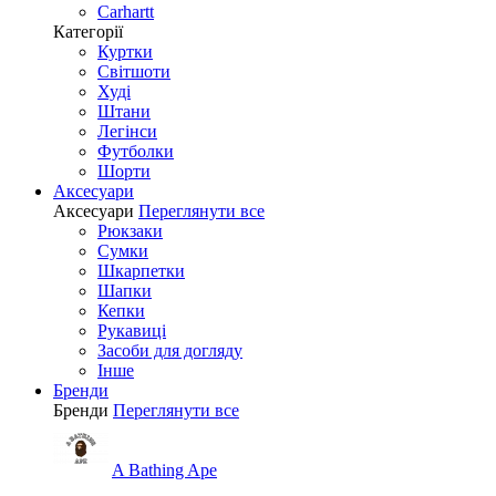
Carhartt
Категорії
Куртки
Світшоти
Худі
Штани
Легінси
Футболки
Шорти
Аксесуари
Аксесуари
Переглянути все
Рюкзаки
Сумки
Шкарпетки
Шапки
Кепки
Рукавиці
Засоби для догляду
Інше
Бренди
Бренди
Переглянути все
A Bathing Ape