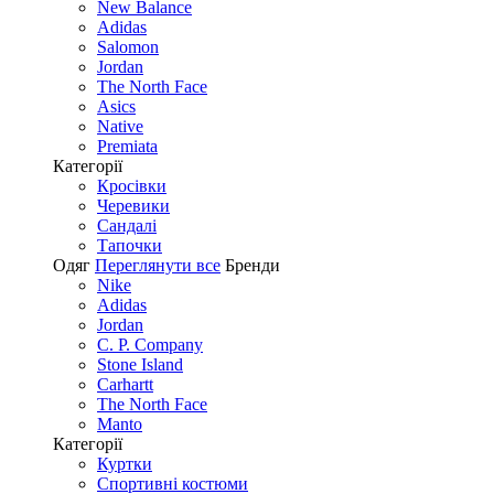
New Balance
Adidas
Salomon
Jordan
The North Face
Asics
Native
Premiata
Категорії
Кросівки
Черевики
Сандалі
Tапочки
Одяг
Переглянути все
Бренди
Nike
Adidas
Jordan
C. P. Company
Stone Island
Carhartt
The North Face
Manto
Категорії
Куртки
Спортивні костюми