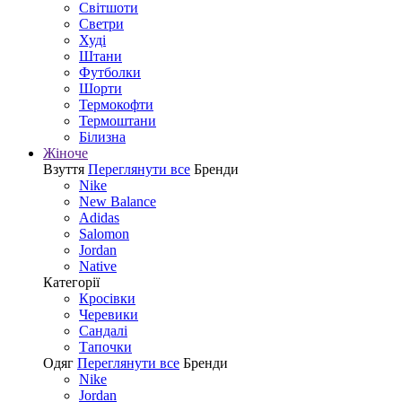
Світшоти
Светри
Худі
Штани
Футболки
Шорти
Термокофти
Термоштани
Білизна
Жіноче
Взуття
Переглянути все
Бренди
Nike
New Balance
Adidas
Salomon
Jordan
Native
Категорії
Кросівки
Черевики
Сандалі
Tапочки
Одяг
Переглянути все
Бренди
Nike
Jordan