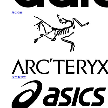
Adidas
Arc'teryx