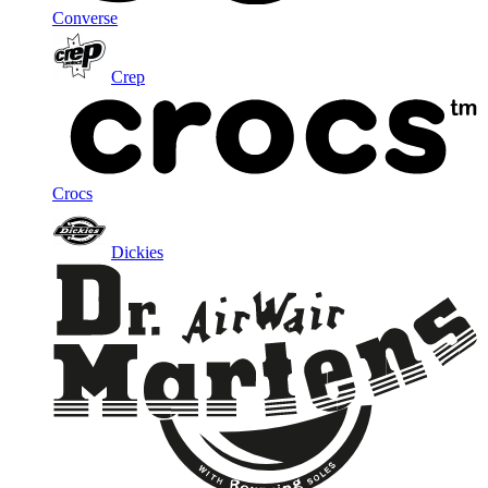
Converse
Crep
Crocs
Dickies