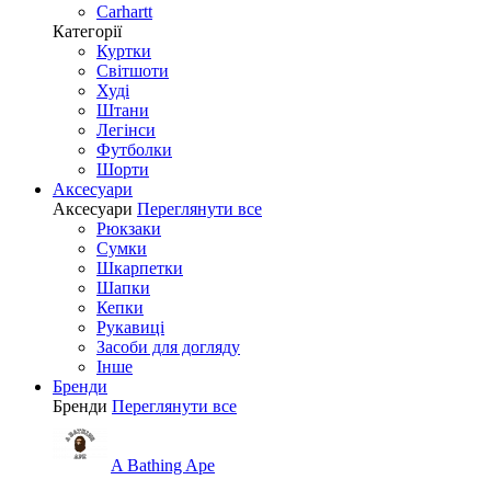
Carhartt
Категорії
Куртки
Світшоти
Худі
Штани
Легінси
Футболки
Шорти
Аксесуари
Аксесуари
Переглянути все
Рюкзаки
Сумки
Шкарпетки
Шапки
Кепки
Рукавиці
Засоби для догляду
Інше
Бренди
Бренди
Переглянути все
A Bathing Ape