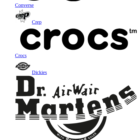
Converse
Crep
Crocs
Dickies