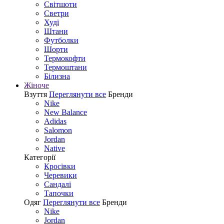
Світшоти
Светри
Худі
Штани
Футболки
Шорти
Термокофти
Термоштани
Білизна
Жіноче
Взуття
Переглянути все
Бренди
Nike
New Balance
Adidas
Salomon
Jordan
Native
Категорії
Кросівки
Черевики
Сандалі
Tапочки
Одяг
Переглянути все
Бренди
Nike
Jordan