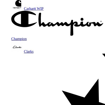
Carhartt WIP
Champion
Clarks