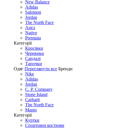
New Balance
Adidas
Salomon
Jordan
The North Face
Asics
Native
Premiata
Категорії
Кросівки
Черевики
Сандалі
Tапочки
Одяг
Переглянути все
Бренди
Nike
Adidas
Jordan
C. P. Company
Stone Island
Carhartt
The North Face
Manto
Категорії
Куртки
Спортивні костюми