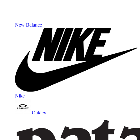
New Balance
Nike
Oakley