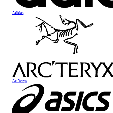
Adidas
Arc'teryx