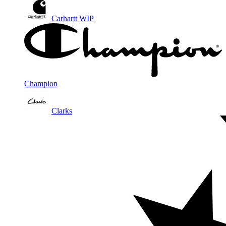
Carhartt WIP
Champion
Clarks