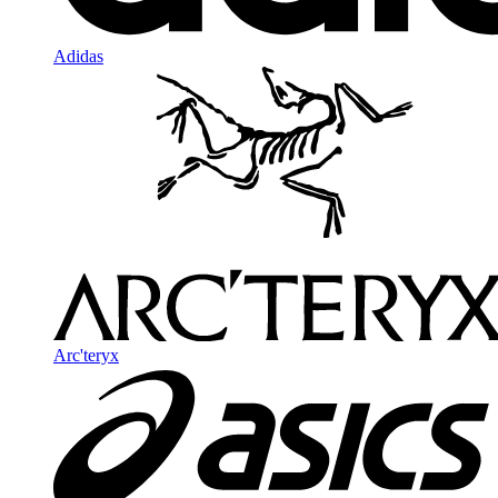
Adidas
Arc'teryx