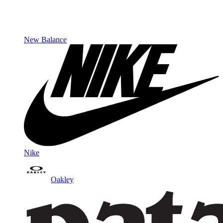
New Balance
Nike
Oakley