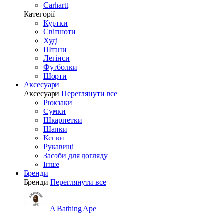
Carhartt
Категорії
Куртки
Світшоти
Худі
Штани
Легінси
Футболки
Шорти
Аксесуари
Аксесуари
Переглянути все
Рюкзаки
Сумки
Шкарпетки
Шапки
Кепки
Рукавиці
Засоби для догляду
Інше
Бренди
Бренди
Переглянути все
A Bathing Ape