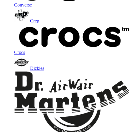
Converse
Crep
Crocs
Dickies