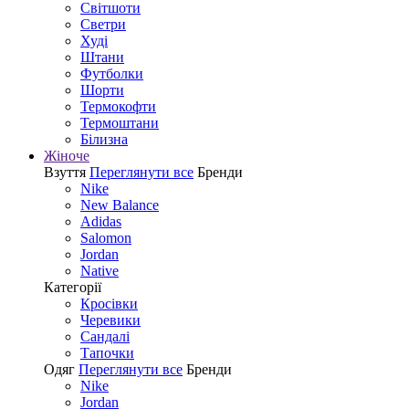
Світшоти
Светри
Худі
Штани
Футболки
Шорти
Термокофти
Термоштани
Білизна
Жіноче
Взуття
Переглянути все
Бренди
Nike
New Balance
Adidas
Salomon
Jordan
Native
Категорії
Кросівки
Черевики
Сандалі
Tапочки
Одяг
Переглянути все
Бренди
Nike
Jordan