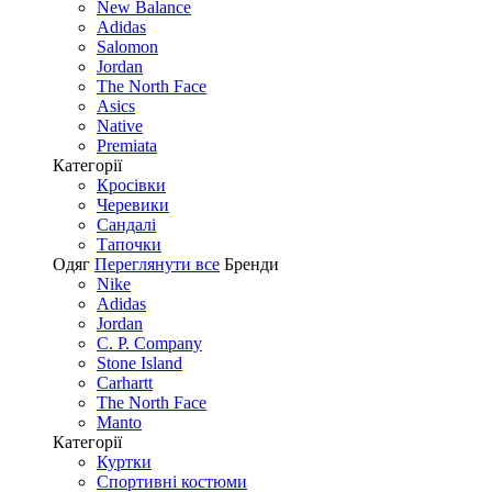
New Balance
Adidas
Salomon
Jordan
The North Face
Asics
Native
Premiata
Категорії
Кросівки
Черевики
Сандалі
Tапочки
Одяг
Переглянути все
Бренди
Nike
Adidas
Jordan
C. P. Company
Stone Island
Carhartt
The North Face
Manto
Категорії
Куртки
Спортивні костюми