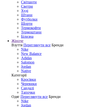
Світшоти
Светри
Худі
Штани
Футболки
Шорти
Термокофти
Термоштани
Білизна
Жіноче
Взуття
Переглянути все
Бренди
Nike
New Balance
Adidas
Salomon
Jordan
Native
Категорії
Кросівки
Черевики
Сандалі
Tапочки
Одяг
Переглянути все
Бренди
Nike
Jordan