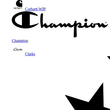
Carhartt WIP
Champion
Clarks