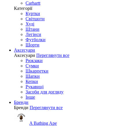
Carhartt
Категорії
Куртки
Світшоти
Худі
Штани
Легінси
Футболки
Шорти
Аксесуари
Аксесуари
Переглянути все
Рюкзаки
Сумки
Шкарпетки
Шапки
Кепки
Рукавиці
Засоби для догляду
Інше
Бренди
Бренди
Переглянути все
A Bathing Ape