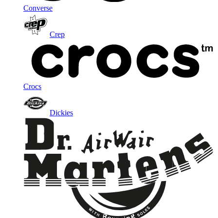
Converse
Crep
Crocs
Dickies