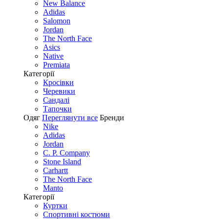
New Balance
Adidas
Salomon
Jordan
The North Face
Asics
Native
Premiata
Категорії
Кросівки
Черевики
Сандалі
Tапочки
Одяг
Переглянути все
Бренди
Nike
Adidas
Jordan
C. P. Company
Stone Island
Carhartt
The North Face
Manto
Категорії
Куртки
Спортивні костюми