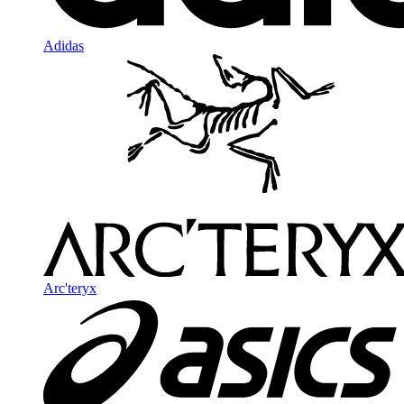
Adidas
Arc'teryx