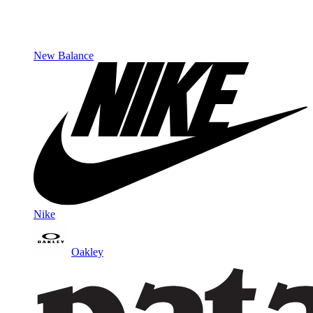
New Balance
Nike
Oakley