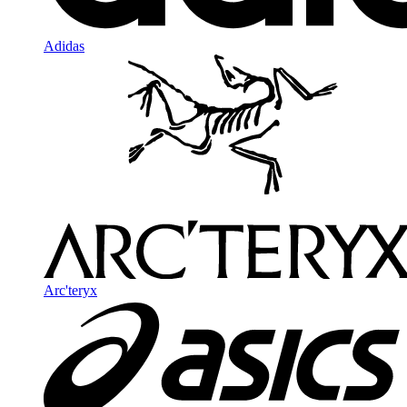
Adidas
Arc'teryx