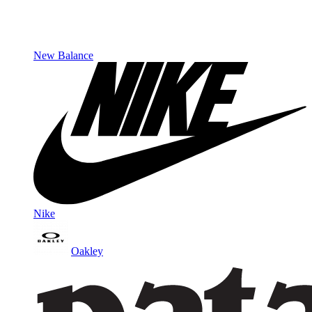
New Balance
Nike
Oakley