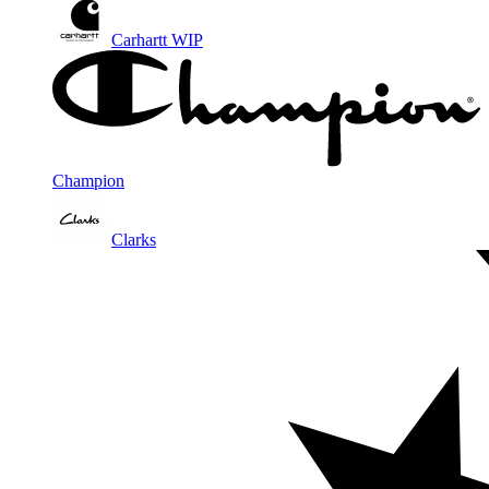
Carhartt WIP
Champion
Clarks