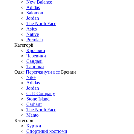
New Balance
Adidas
Salomon
Jordan
The North Face
Asics
Native
Premiata
Категорії
Кросівки
Черевики
Сандалі
Tапочки
Одяг
Переглянути все
Бренди
Nike
Adidas
Jordan
C. P. Company
Stone Island
Carhartt
The North Face
Manto
Категорії
Куртки
Спортивні костюми