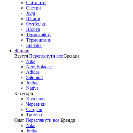
Світшоти
Светри
Худі
Штани
Футболки
Шорти
Термокофти
Термоштани
Білизна
Жіноче
Взуття
Переглянути все
Бренди
Nike
New Balance
Adidas
Salomon
Jordan
Native
Категорії
Кросівки
Черевики
Сандалі
Tапочки
Одяг
Переглянути все
Бренди
Nike
Jordan