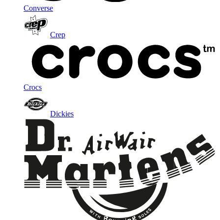
Converse
Crep
Crocs
Dickies