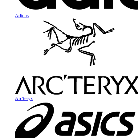
Adidas
Arc'teryx