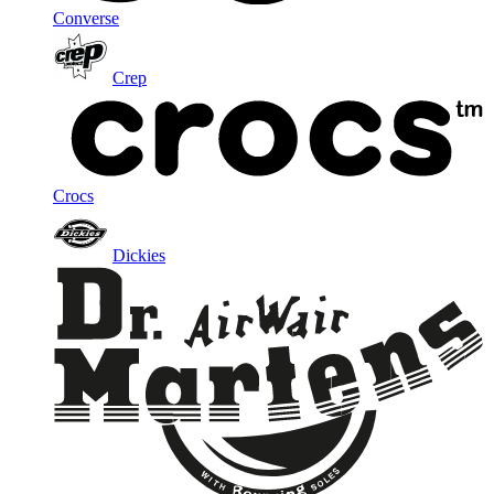
Converse
Crep
Crocs
Dickies