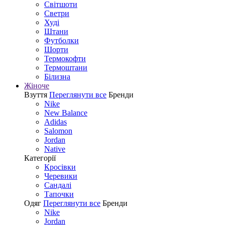
Світшоти
Светри
Худі
Штани
Футболки
Шорти
Термокофти
Термоштани
Білизна
Жіноче
Взуття
Переглянути все
Бренди
Nike
New Balance
Adidas
Salomon
Jordan
Native
Категорії
Кросівки
Черевики
Сандалі
Tапочки
Одяг
Переглянути все
Бренди
Nike
Jordan