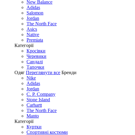
New Balance
Adidas
Salomon
Jordan
The North Face
Asics
Native
Premiata
Категорії
Кросівки
Черевики
Сандалі
Tапочки
Одяг
Переглянути все
Бренди
Nike
Adidas
Jordan
C. P. Company
Stone Island
Carhartt
The North Face
Manto
Категорії
Куртки
Спортивні костюми