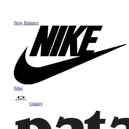
New Balance
Nike
Oakley