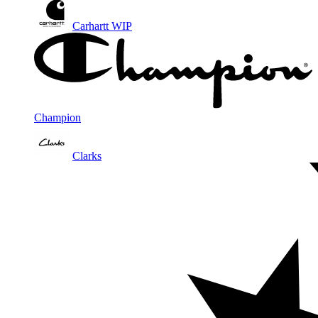
Carhartt WIP
Champion
Clarks