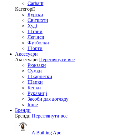
Carhartt
Категорії
Куртки
Світшоти
Худі
Штани
Легінси
Футболки
Шорти
Аксесуари
Аксесуари
Переглянути все
Рюкзаки
Сумки
Шкарпетки
Шапки
Кепки
Рукавиці
Засоби для догляду
Інше
Бренди
Бренди
Переглянути все
A Bathing Ape