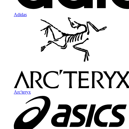
Adidas
Arc'teryx