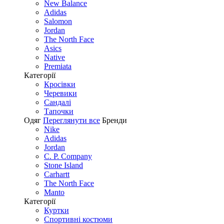
New Balance
Adidas
Salomon
Jordan
The North Face
Asics
Native
Premiata
Категорії
Кросівки
Черевики
Сандалі
Tапочки
Одяг
Переглянути все
Бренди
Nike
Adidas
Jordan
C. P. Company
Stone Island
Carhartt
The North Face
Manto
Категорії
Куртки
Спортивні костюми