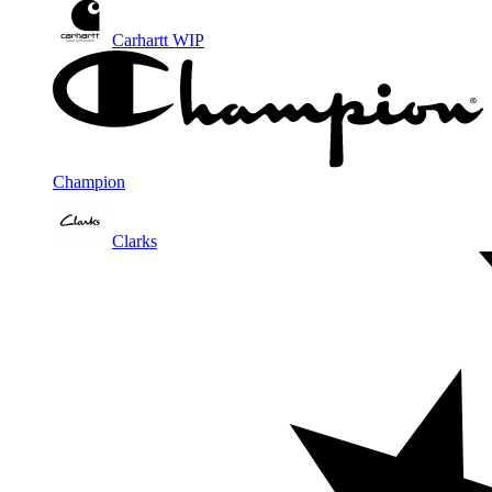
Carhartt WIP
Champion
Clarks