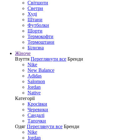
Світшоти
Светри
Худі
Штани
Футболки
Шорти
Термокофти
Термоштани
Білизна
Жіноче
Взуття
Переглянути все
Бренди
Nike
New Balance
Adidas
Salomon
Jordan
Native
Категорії
Кросівки
Черевики
Сандалі
Tапочки
Одяг
Переглянути все
Бренди
Nike
Jordan