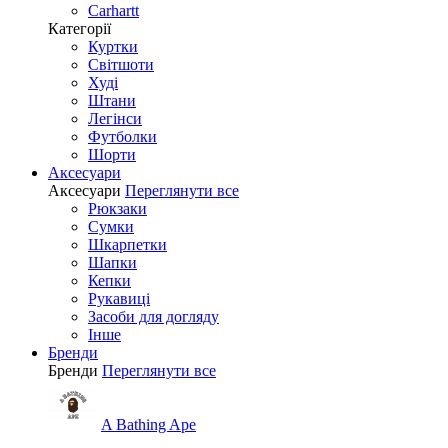
Carhartt
Категорії
Куртки
Світшоти
Худі
Штани
Легінси
Футболки
Шорти
Аксесуари
Аксесуари
Переглянути все
Рюкзаки
Сумки
Шкарпетки
Шапки
Кепки
Рукавиці
Засоби для догляду
Інше
Бренди
Бренди
Переглянути все
A Bathing Ape