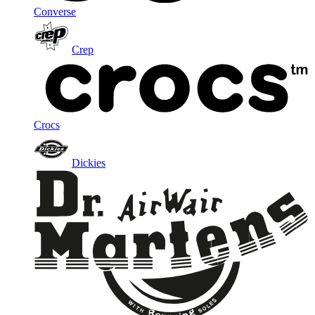
Converse
Crep
Crocs
Dickies