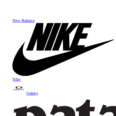
New Balance
Nike
Oakley