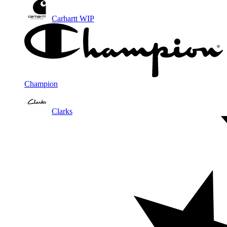
Carhartt WIP
Champion
Clarks