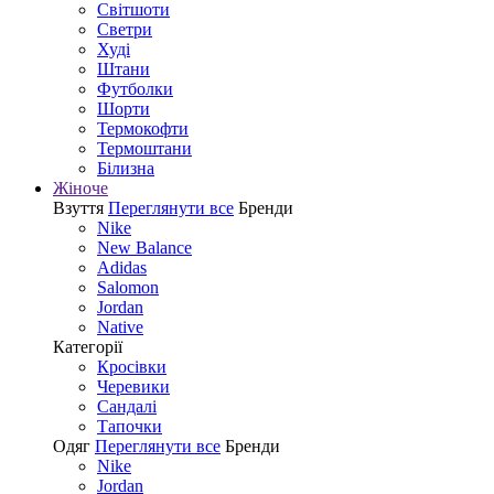
Світшоти
Светри
Худі
Штани
Футболки
Шорти
Термокофти
Термоштани
Білизна
Жіноче
Взуття
Переглянути все
Бренди
Nike
New Balance
Adidas
Salomon
Jordan
Native
Категорії
Кросівки
Черевики
Сандалі
Tапочки
Одяг
Переглянути все
Бренди
Nike
Jordan