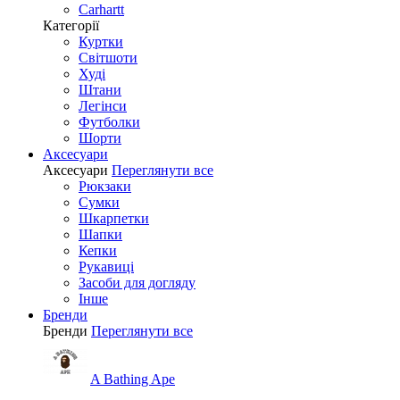
Carhartt
Категорії
Куртки
Світшоти
Худі
Штани
Легінси
Футболки
Шорти
Аксесуари
Аксесуари
Переглянути все
Рюкзаки
Сумки
Шкарпетки
Шапки
Кепки
Рукавиці
Засоби для догляду
Інше
Бренди
Бренди
Переглянути все
A Bathing Ape