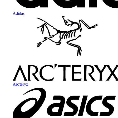
Adidas
Arc'teryx