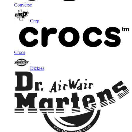
Converse
Crep
Crocs
Dickies