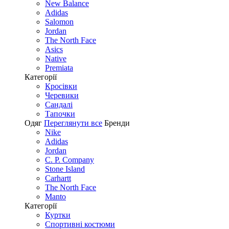
New Balance
Adidas
Salomon
Jordan
The North Face
Asics
Native
Premiata
Категорії
Кросівки
Черевики
Сандалі
Tапочки
Одяг
Переглянути все
Бренди
Nike
Adidas
Jordan
C. P. Company
Stone Island
Carhartt
The North Face
Manto
Категорії
Куртки
Спортивні костюми