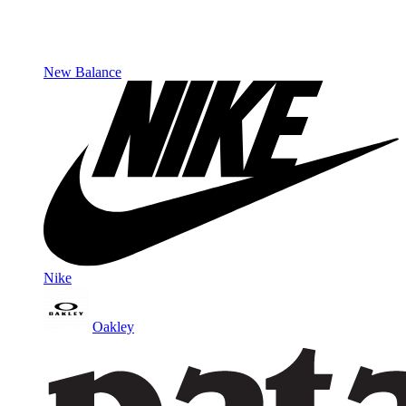
New Balance
Nike
Oakley