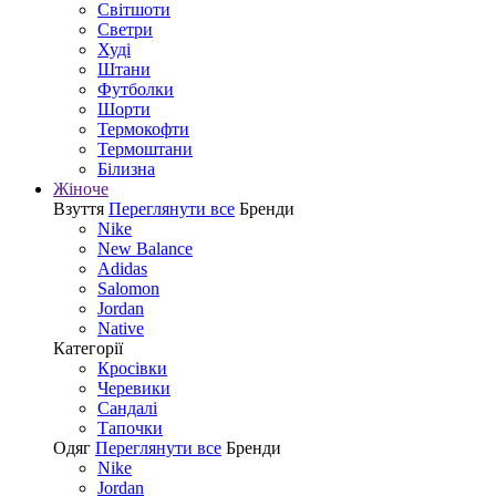
Світшоти
Светри
Худі
Штани
Футболки
Шорти
Термокофти
Термоштани
Білизна
Жіноче
Взуття
Переглянути все
Бренди
Nike
New Balance
Adidas
Salomon
Jordan
Native
Категорії
Кросівки
Черевики
Сандалі
Tапочки
Одяг
Переглянути все
Бренди
Nike
Jordan