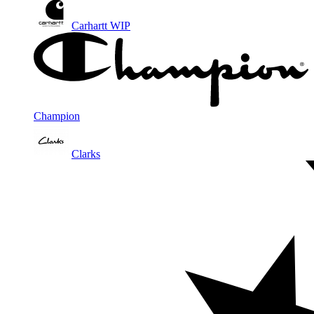
Carhartt WIP
Champion
Clarks