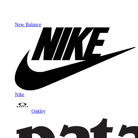
New Balance
Nike
Oakley