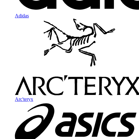
Adidas
Arc'teryx