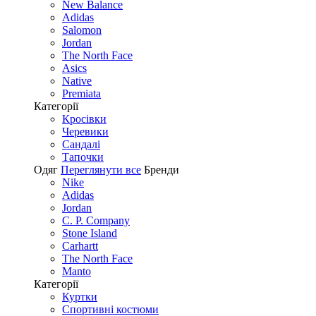
New Balance
Adidas
Salomon
Jordan
The North Face
Asics
Native
Premiata
Категорії
Кросівки
Черевики
Сандалі
Tапочки
Одяг
Переглянути все
Бренди
Nike
Adidas
Jordan
C. P. Company
Stone Island
Carhartt
The North Face
Manto
Категорії
Куртки
Спортивні костюми