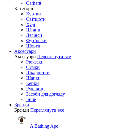
Carhartt
Категорії
Куртки
Світшоти
Худі
Штани
Легінси
Футболки
Шорти
Аксесуари
Аксесуари
Переглянути все
Рюкзаки
Сумки
Шкарпетки
Шапки
Кепки
Рукавиці
Засоби для догляду
Інше
Бренди
Бренди
Переглянути все
A Bathing Ape