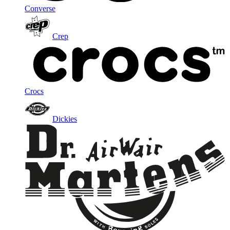
Converse
Crep
Crocs
Dickies