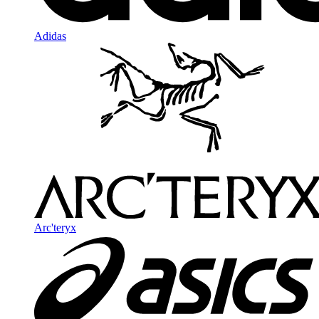
Adidas
Arc'teryx