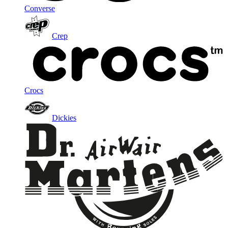
Converse
Crep
Crocs
Dickies