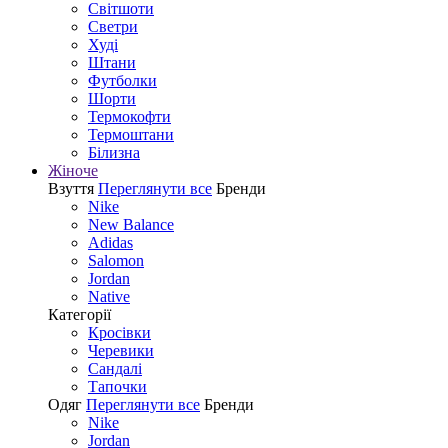
Світшоти
Светри
Худі
Штани
Футболки
Шорти
Термокофти
Термоштани
Білизна
Жіноче
Взуття
Переглянути все
Бренди
Nike
New Balance
Adidas
Salomon
Jordan
Native
Категорії
Кросівки
Черевики
Сандалі
Tапочки
Одяг
Переглянути все
Бренди
Nike
Jordan