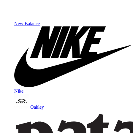
New Balance
Nike
Oakley