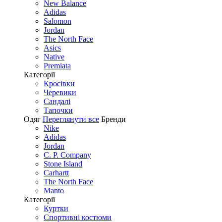
New Balance
Adidas
Salomon
Jordan
The North Face
Asics
Native
Premiata
Категорії
Кросівки
Черевики
Сандалі
Tапочки
Одяг
Переглянути все
Бренди
Nike
Adidas
Jordan
C. P. Company
Stone Island
Carhartt
The North Face
Manto
Категорії
Куртки
Спортивні костюми