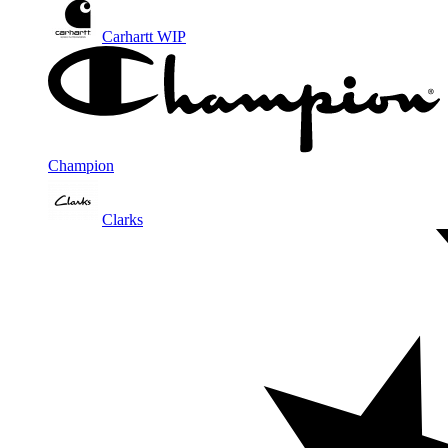
Carhartt WIP
Champion
Clarks