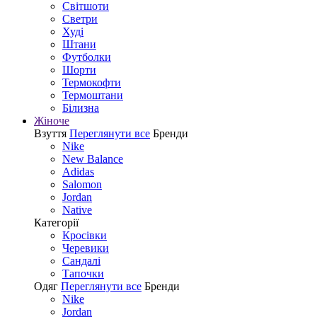
Світшоти
Светри
Худі
Штани
Футболки
Шорти
Термокофти
Термоштани
Білизна
Жіноче
Взуття
Переглянути все
Бренди
Nike
New Balance
Adidas
Salomon
Jordan
Native
Категорії
Кросівки
Черевики
Сандалі
Tапочки
Одяг
Переглянути все
Бренди
Nike
Jordan