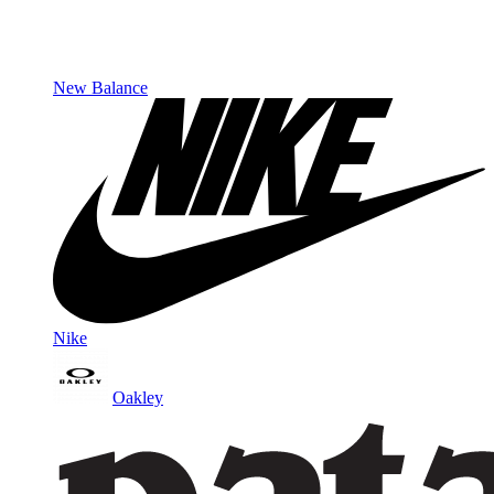
New Balance
Nike
Oakley