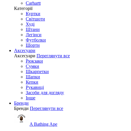
Carhartt
Категорії
Куртки
Світшоти
Худі
Штани
Легінси
Футболки
Шорти
Аксесуари
Аксесуари
Переглянути все
Рюкзаки
Сумки
Шкарпетки
Шапки
Кепки
Рукавиці
Засоби для догляду
Інше
Бренди
Бренди
Переглянути все
A Bathing Ape