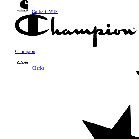
Carhartt WIP
Champion
Clarks