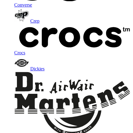
Converse
Crep
Crocs
Dickies