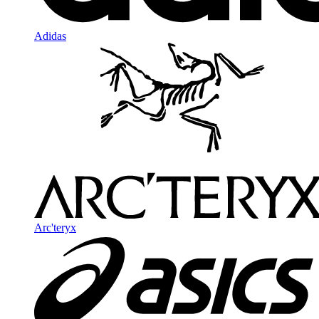
Adidas
Arc'teryx