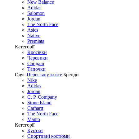
New Balance
Adidas
Salomon
Jordan
The North Face
Asics
Native
Premiata
Категорії
Кросівки
Черевики
Сандалі
Tапочки
Одяг
Переглянути все
Бренди
Nike
Adidas
Jordan
C. P. Company
Stone Island
Carhartt
The North Face
Manto
Категорії
Куртки
Спортивні костюми