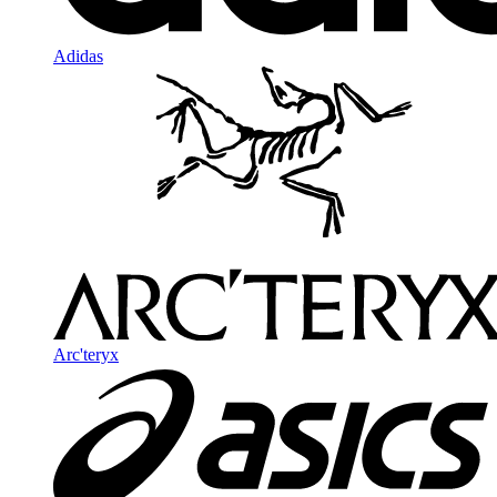
Adidas
Arc'teryx