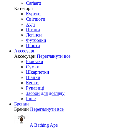
Carhartt
Категорії
Куртки
Світшоти
Худі
Штани
Легінси
Футболки
Шорти
Аксесуари
Аксесуари
Переглянути все
Рюкзаки
Сумки
Шкарпетки
Шапки
Кепки
Рукавиці
Засоби для догляду
Інше
Бренди
Бренди
Переглянути все
A Bathing Ape