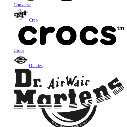
Converse
Crep
Crocs
Dickies