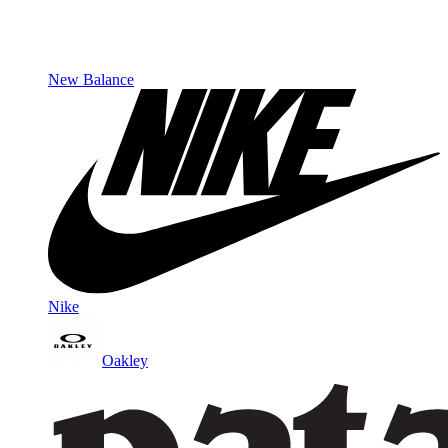
New Balance
Nike
Oakley