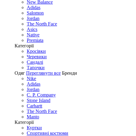
New Balance
Adidas
Salomon
Jordan
The North Face
Asics
Native
Premiata
Категорії
Кросівки
Черевики
Сандалі
Tапочки
Одяг
Переглянути все
Бренди
Nike
Adidas
Jordan
C. P. Company
Stone Island
Carhartt
The North Face
Manto
Категорії
Куртки
Спортивні костюми