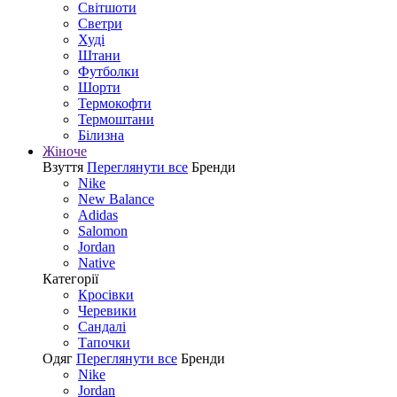
Світшоти
Светри
Худі
Штани
Футболки
Шорти
Термокофти
Термоштани
Білизна
Жіноче
Взуття
Переглянути все
Бренди
Nike
New Balance
Adidas
Salomon
Jordan
Native
Категорії
Кросівки
Черевики
Сандалі
Tапочки
Одяг
Переглянути все
Бренди
Nike
Jordan