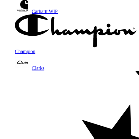
Carhartt WIP
Champion
Clarks