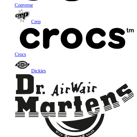
Converse
Crep
Crocs
Dickies