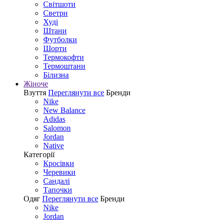
Світшоти
Светри
Худі
Штани
Футболки
Шорти
Термокофти
Термоштани
Білизна
Жіноче
Взуття
Переглянути все
Бренди
Nike
New Balance
Adidas
Salomon
Jordan
Native
Категорії
Кросівки
Черевики
Сандалі
Tапочки
Одяг
Переглянути все
Бренди
Nike
Jordan