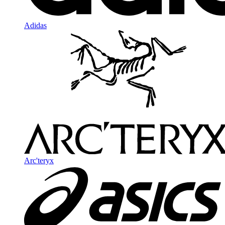
Adidas
Arc'teryx