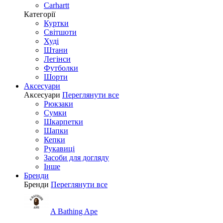
Carhartt
Категорії
Куртки
Світшоти
Худі
Штани
Легінси
Футболки
Шорти
Аксесуари
Аксесуари
Переглянути все
Рюкзаки
Сумки
Шкарпетки
Шапки
Кепки
Рукавиці
Засоби для догляду
Інше
Бренди
Бренди
Переглянути все
A Bathing Ape