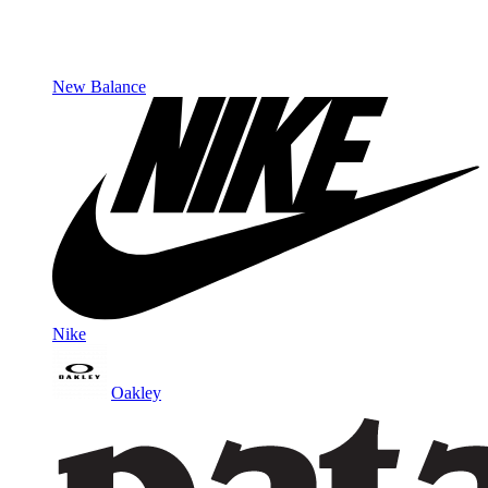
New Balance
Nike
Oakley