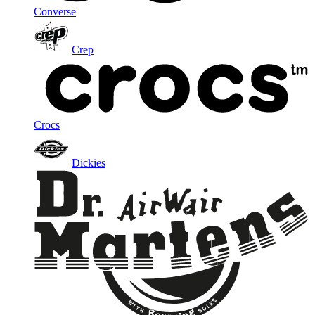
Converse
Crep
Crocs
Dickies