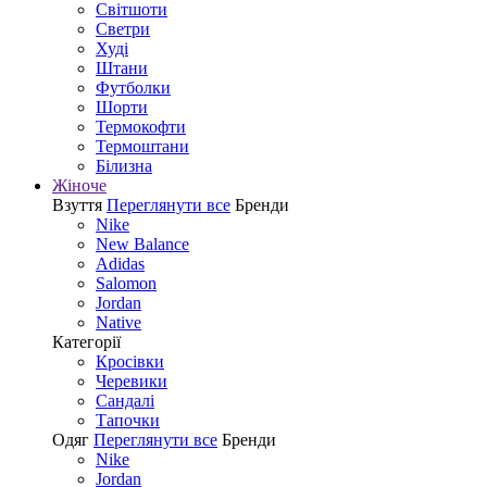
Світшоти
Светри
Худі
Штани
Футболки
Шорти
Термокофти
Термоштани
Білизна
Жіноче
Взуття
Переглянути все
Бренди
Nike
New Balance
Adidas
Salomon
Jordan
Native
Категорії
Кросівки
Черевики
Сандалі
Tапочки
Одяг
Переглянути все
Бренди
Nike
Jordan