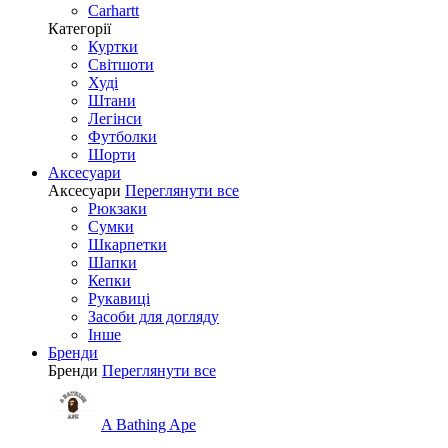
Carhartt
Категорії
Куртки
Світшоти
Худі
Штани
Легінси
Футболки
Шорти
Аксесуари
Аксесуари
Переглянути все
Рюкзаки
Сумки
Шкарпетки
Шапки
Кепки
Рукавиці
Засоби для догляду
Інше
Бренди
Бренди
Переглянути все
A Bathing Ape