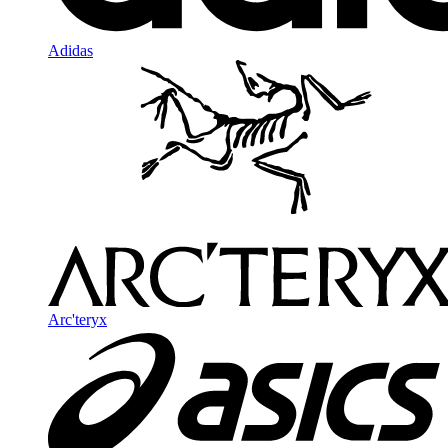
Adidas
Arc'teryx