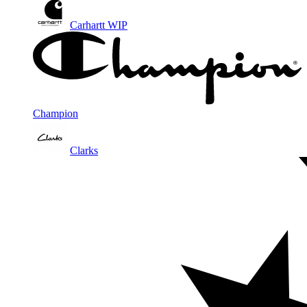
Carhartt WIP
Champion
Clarks