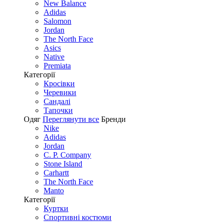
New Balance
Adidas
Salomon
Jordan
The North Face
Asics
Native
Premiata
Категорії
Кросівки
Черевики
Сандалі
Tапочки
Одяг
Переглянути все
Бренди
Nike
Adidas
Jordan
C. P. Company
Stone Island
Carhartt
The North Face
Manto
Категорії
Куртки
Спортивні костюми