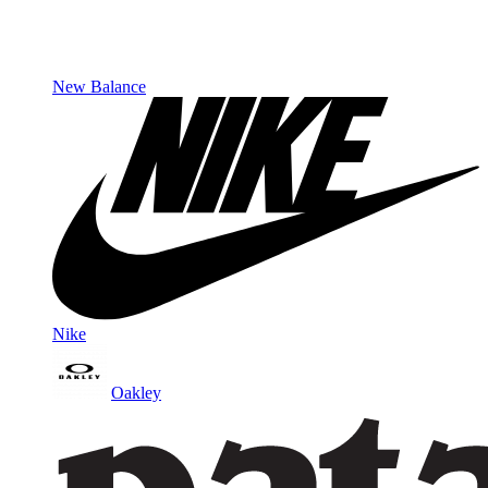
New Balance
Nike
Oakley