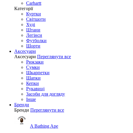
Carhartt
Категорії
Куртки
Світшоти
Худі
Штани
Легінси
Футболки
Шорти
Аксесуари
Аксесуари
Переглянути все
Рюкзаки
Сумки
Шкарпетки
Шапки
Кепки
Рукавиці
Засоби для догляду
Інше
Бренди
Бренди
Переглянути все
A Bathing Ape