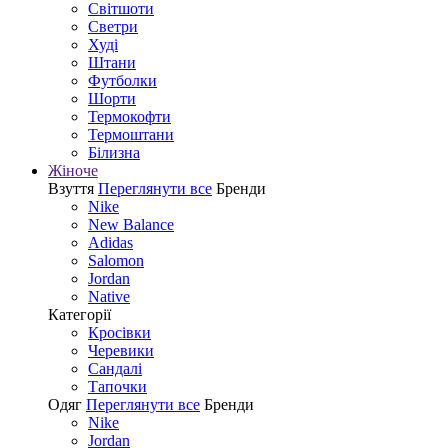
Світшоти
Светри
Худі
Штани
Футболки
Шорти
Термокофти
Термоштани
Білизна
Жіноче
Взуття
Переглянути все
Бренди
Nike
New Balance
Adidas
Salomon
Jordan
Native
Категорії
Кросівки
Черевики
Сандалі
Tапочки
Одяг
Переглянути все
Бренди
Nike
Jordan