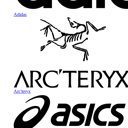
Adidas
Arc'teryx