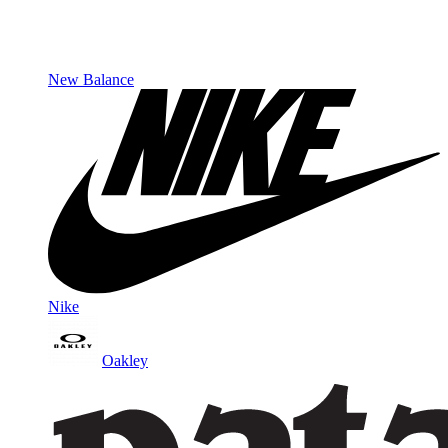
New Balance
Nike
Oakley