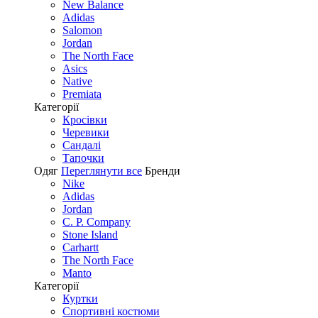
New Balance
Adidas
Salomon
Jordan
The North Face
Asics
Native
Premiata
Категорії
Кросівки
Черевики
Сандалі
Tапочки
Одяг
Переглянути все
Бренди
Nike
Adidas
Jordan
C. P. Company
Stone Island
Carhartt
The North Face
Manto
Категорії
Куртки
Спортивні костюми