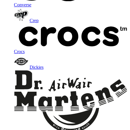
Converse
Crep
Crocs
Dickies