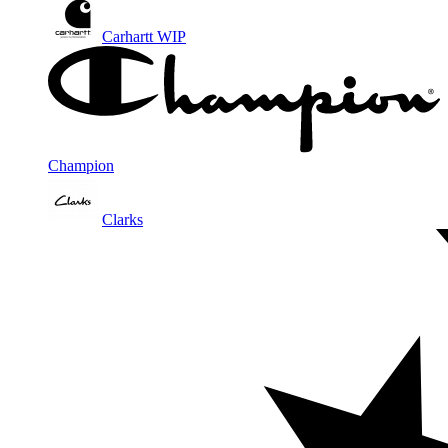
Carhartt WIP
Champion
Clarks