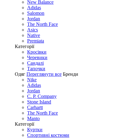
New Balance
Adidas
Salomon
Jordan
The North Face
Asics
Native
Premiata
Категорії
Кросівки
Черевики
Сандалі
Tапочки
Одяг
Переглянути все
Бренди
Nike
Adidas
Jordan
C. P. Company
Stone Island
Carhartt
The North Face
Manto
Категорії
Куртки
Спортивні костюми