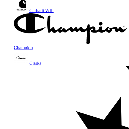
Carhartt WIP
Champion
Clarks