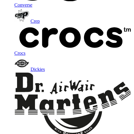
Converse
Crep
Crocs
Dickies