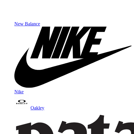
New Balance
Nike
Oakley