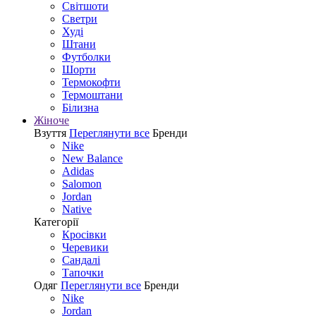
Світшоти
Светри
Худі
Штани
Футболки
Шорти
Термокофти
Термоштани
Білизна
Жіноче
Взуття
Переглянути все
Бренди
Nike
New Balance
Adidas
Salomon
Jordan
Native
Категорії
Кросівки
Черевики
Сандалі
Tапочки
Одяг
Переглянути все
Бренди
Nike
Jordan