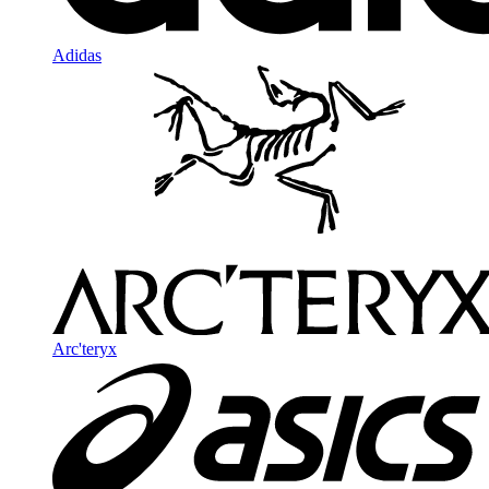
Adidas
Arc'teryx