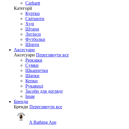
Carhartt
Категорії
Куртки
Світшоти
Худі
Штани
Легінси
Футболки
Шорти
Аксесуари
Аксесуари
Переглянути все
Рюкзаки
Сумки
Шкарпетки
Шапки
Кепки
Рукавиці
Засоби для догляду
Інше
Бренди
Бренди
Переглянути все
A Bathing Ape