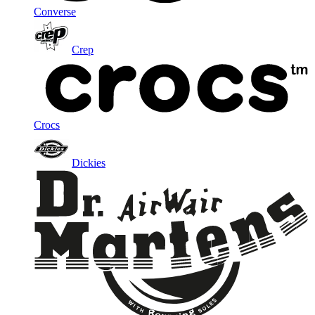
Converse
Crep
Crocs
Dickies