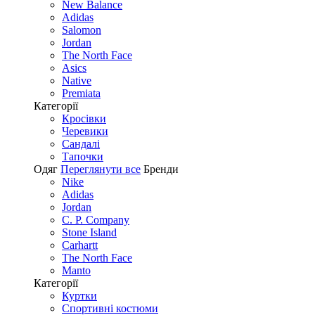
New Balance
Adidas
Salomon
Jordan
The North Face
Asics
Native
Premiata
Категорії
Кросівки
Черевики
Сандалі
Tапочки
Одяг
Переглянути все
Бренди
Nike
Adidas
Jordan
C. P. Company
Stone Island
Carhartt
The North Face
Manto
Категорії
Куртки
Спортивні костюми