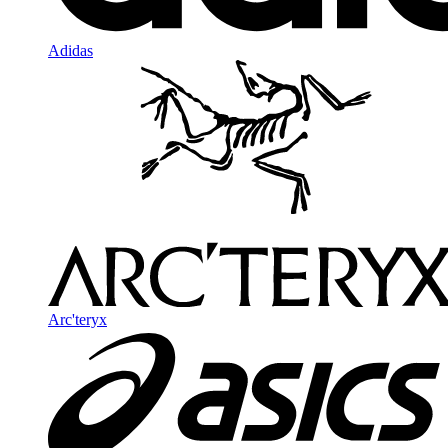
Adidas
Arc'teryx