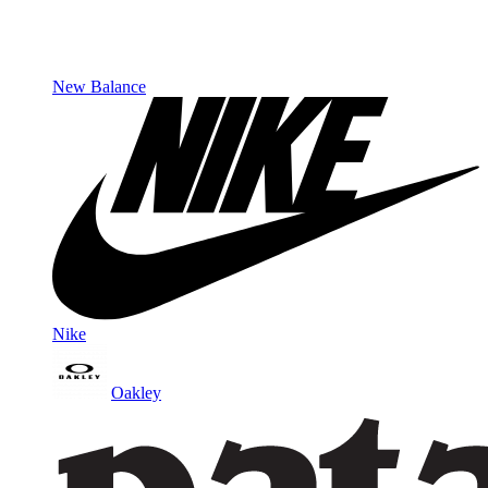
New Balance
Nike
Oakley