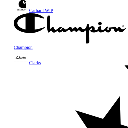
Carhartt WIP
Champion
Clarks