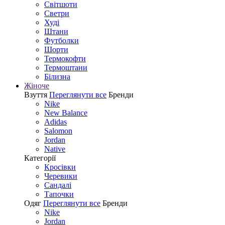
Світшоти
Светри
Худі
Штани
Футболки
Шорти
Термокофти
Термоштани
Білизна
Жіноче
Взуття
Переглянути все
Бренди
Nike
New Balance
Adidas
Salomon
Jordan
Native
Категорії
Кросівки
Черевики
Сандалі
Tапочки
Одяг
Переглянути все
Бренди
Nike
Jordan