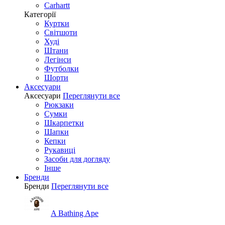
Carhartt
Категорії
Куртки
Світшоти
Худі
Штани
Легінси
Футболки
Шорти
Аксесуари
Аксесуари
Переглянути все
Рюкзаки
Сумки
Шкарпетки
Шапки
Кепки
Рукавиці
Засоби для догляду
Інше
Бренди
Бренди
Переглянути все
A Bathing Ape