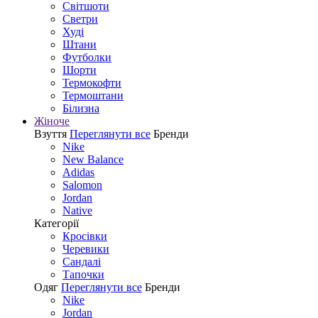
Світшоти
Светри
Худі
Штани
Футболки
Шорти
Термокофти
Термоштани
Білизна
Жіноче
Взуття
Переглянути все
Бренди
Nike
New Balance
Adidas
Salomon
Jordan
Native
Категорії
Кросівки
Черевики
Сандалі
Tапочки
Одяг
Переглянути все
Бренди
Nike
Jordan