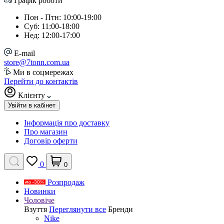
Графік роботи
Пон - Птн: 10:00-19:00
Суб: 11:00-18:00
Нед: 12:00-17:00
E-mail
store@7tonn.com.ua
Ми в соцмережах
Перейти до контактів
Клієнту
Увійти в кабінет
Інформація про доставку
Про магазин
Договір оферти
0
0
Розпродаж
Новинки
Чоловіче
Взуття
Переглянути все
Бренди
Nike