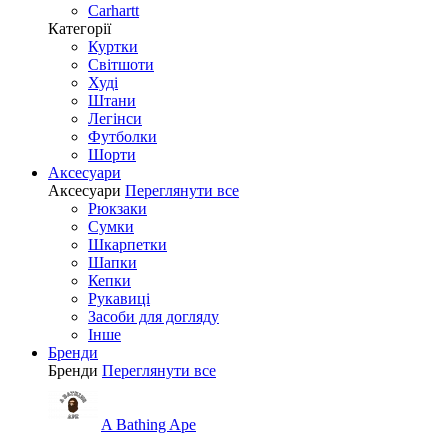
Carhartt
Категорії
Куртки
Світшоти
Худі
Штани
Легінси
Футболки
Шорти
Аксесуари
Аксесуари
Переглянути все
Рюкзаки
Сумки
Шкарпетки
Шапки
Кепки
Рукавиці
Засоби для догляду
Інше
Бренди
Бренди
Переглянути все
A Bathing Ape