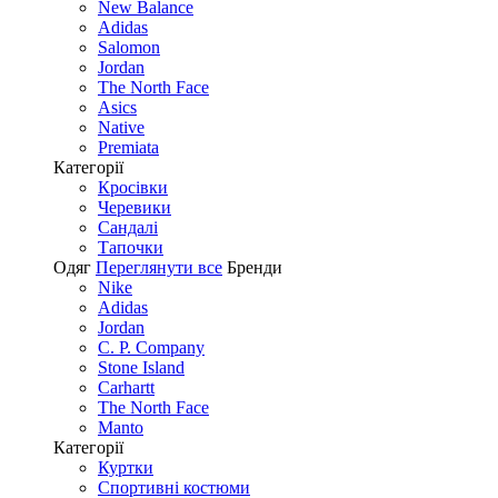
New Balance
Adidas
Salomon
Jordan
The North Face
Asics
Native
Premiata
Категорії
Кросівки
Черевики
Сандалі
Tапочки
Одяг
Переглянути все
Бренди
Nike
Adidas
Jordan
C. P. Company
Stone Island
Carhartt
The North Face
Manto
Категорії
Куртки
Спортивні костюми