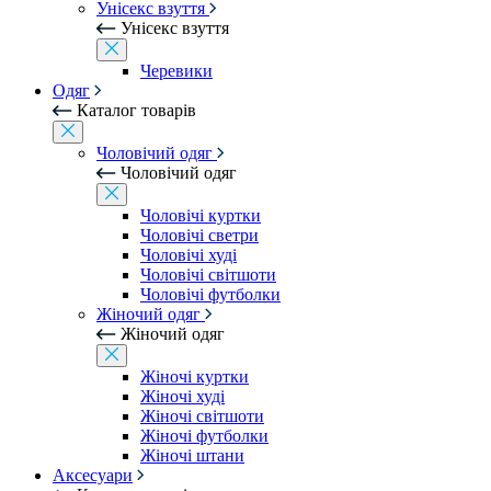
Унісекс взуття
Унісекс взуття
Черевики
Одяг
Каталог товарів
Чоловічий одяг
Чоловічий одяг
Чоловічі куртки
Чоловічі светри
Чоловічі худі
Чоловічі світшоти
Чоловічі футболки
Жіночий одяг
Жіночий одяг
Жіночі куртки
Жіночі худі
Жіночі світшоти
Жіночі футболки
Жіночі штани
Аксесуари