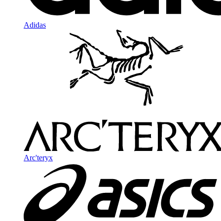
Adidas
Arc'teryx