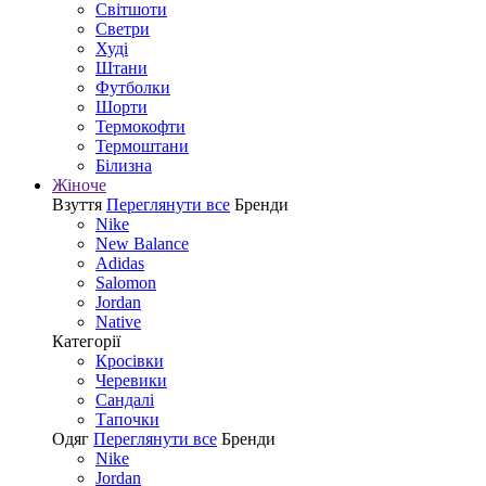
Світшоти
Светри
Худі
Штани
Футболки
Шорти
Термокофти
Термоштани
Білизна
Жіноче
Взуття
Переглянути все
Бренди
Nike
New Balance
Adidas
Salomon
Jordan
Native
Категорії
Кросівки
Черевики
Сандалі
Tапочки
Одяг
Переглянути все
Бренди
Nike
Jordan