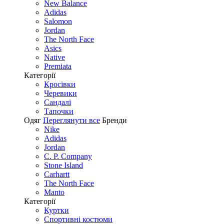
New Balance
Adidas
Salomon
Jordan
The North Face
Asics
Native
Premiata
Категорії
Кросівки
Черевики
Сандалі
Tапочки
Одяг
Переглянути все
Бренди
Nike
Adidas
Jordan
C. P. Company
Stone Island
Carhartt
The North Face
Manto
Категорії
Куртки
Спортивні костюми