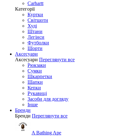
Carhartt
Категорії
Куртки
Світшоти
Худі
Штани
Легінси
Футболки
Шорти
Аксесуари
Аксесуари
Переглянути все
Рюкзаки
Сумки
Шкарпетки
Шапки
Кепки
Рукавиці
Засоби для догляду
Інше
Бренди
Бренди
Переглянути все
A Bathing Ape