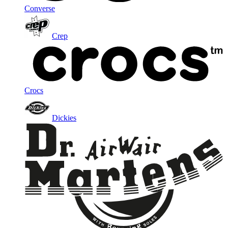
Converse
Crep
Crocs
Dickies