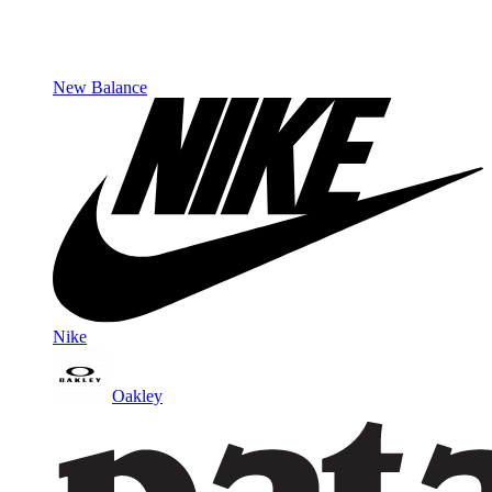
New Balance
Nike
Oakley