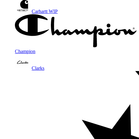
Carhartt WIP
Champion
Clarks