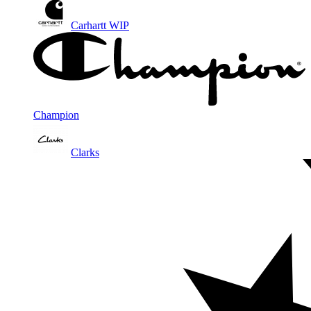
Carhartt WIP
Champion
Clarks