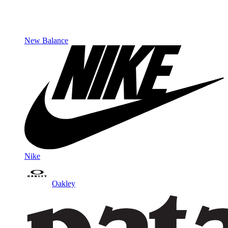
New Balance
Nike
Oakley