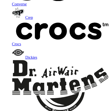
Converse
Crep
Crocs
Dickies