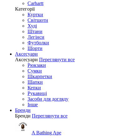
Carhartt
Категорії
Куртки
Світшоти
Худі
Штани
Легінси
Футболки
Шорти
Аксесуари
Аксесуари
Переглянути все
Рюкзаки
Сумки
Шкарпетки
Шапки
Кепки
Рукавиці
Засоби для догляду
Інше
Бренди
Бренди
Переглянути все
A Bathing Ape