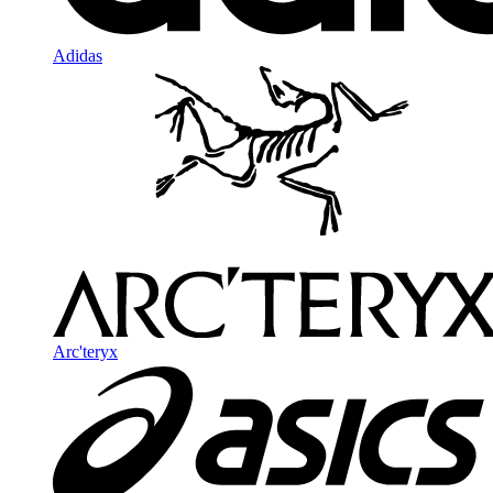
Adidas
Arc'teryx