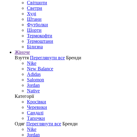
Світшоти
Светри
Худі
Штани
Футболки
Шорти
Термокофти
Термоштани
Білизна
Жіноче
Взуття
Переглянути все
Бренди
Nike
New Balance
Adidas
Salomon
Jordan
Native
Категорії
Кросівки
Черевики
Сандалі
Tапочки
Одяг
Переглянути все
Бренди
Nike
Jordan