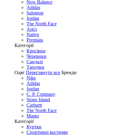
New Balance
Adidas
Salomon
Jordan
The North Face
Asics
Native
Premiata
Категорії
Кросівки
Черевики
Сандалі
Tапочки
Одяг
Переглянути все
Бренди
Nike
Adidas
Jordan
C. P. Company
Stone Island
Carhartt
The North Face
Manto
Категорії
Куртки
Спортивні костюми