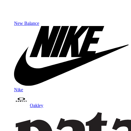
New Balance
Nike
Oakley