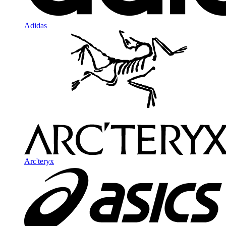
Adidas
Arc'teryx