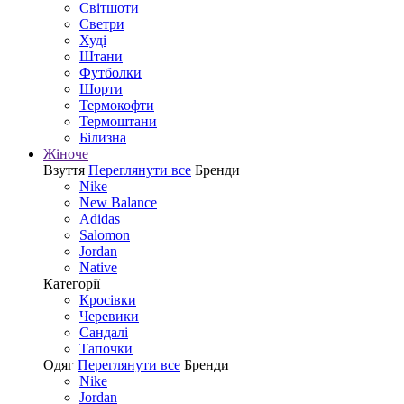
Світшоти
Светри
Худі
Штани
Футболки
Шорти
Термокофти
Термоштани
Білизна
Жіноче
Взуття
Переглянути все
Бренди
Nike
New Balance
Adidas
Salomon
Jordan
Native
Категорії
Кросівки
Черевики
Сандалі
Tапочки
Одяг
Переглянути все
Бренди
Nike
Jordan