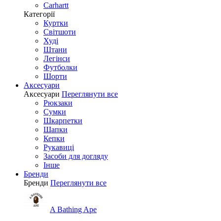
Carhartt
Категорії
Куртки
Світшоти
Худі
Штани
Легінси
Футболки
Шорти
Аксесуари
Аксесуари
Переглянути все
Рюкзаки
Сумки
Шкарпетки
Шапки
Кепки
Рукавиці
Засоби для догляду
Інше
Бренди
Бренди
Переглянути все
A Bathing Ape