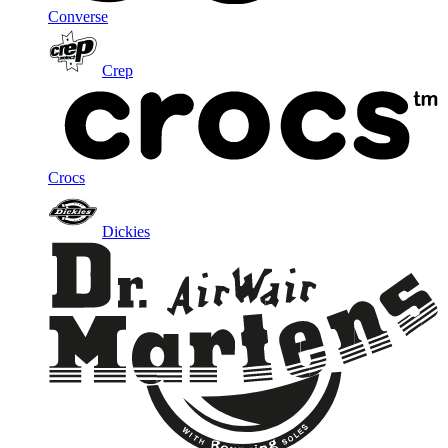
Converse
Crep
Crocs
Dickies