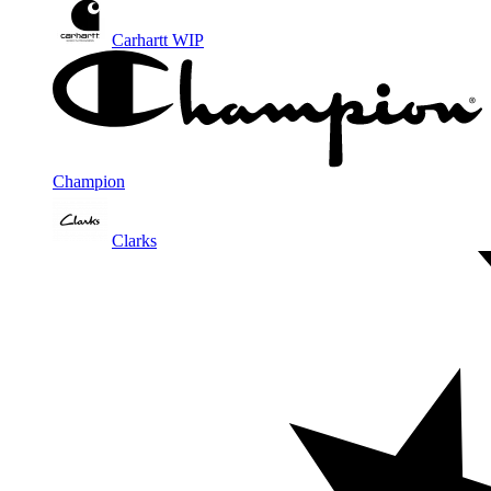
Carhartt WIP
Champion
Clarks