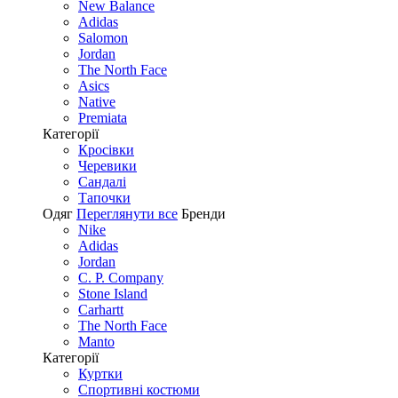
New Balance
Adidas
Salomon
Jordan
The North Face
Asics
Native
Premiata
Категорії
Кросівки
Черевики
Сандалі
Tапочки
Одяг
Переглянути все
Бренди
Nike
Adidas
Jordan
C. P. Company
Stone Island
Carhartt
The North Face
Manto
Категорії
Куртки
Спортивні костюми