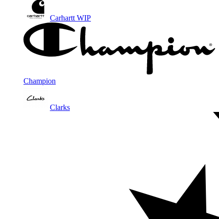
Carhartt WIP
Champion
Clarks