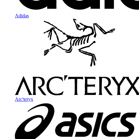
Adidas
Arc'teryx