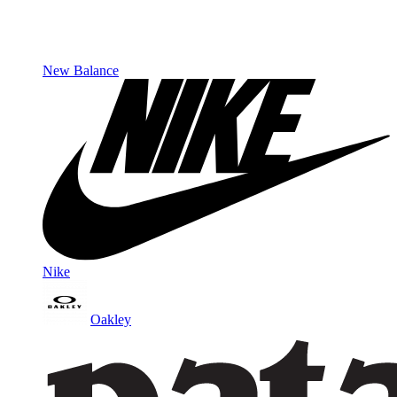
New Balance
Nike
Oakley