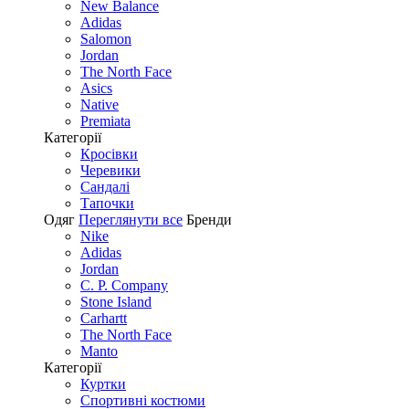
New Balance
Adidas
Salomon
Jordan
The North Face
Asics
Native
Premiata
Категорії
Кросівки
Черевики
Сандалі
Tапочки
Одяг
Переглянути все
Бренди
Nike
Adidas
Jordan
C. P. Company
Stone Island
Carhartt
The North Face
Manto
Категорії
Куртки
Спортивні костюми