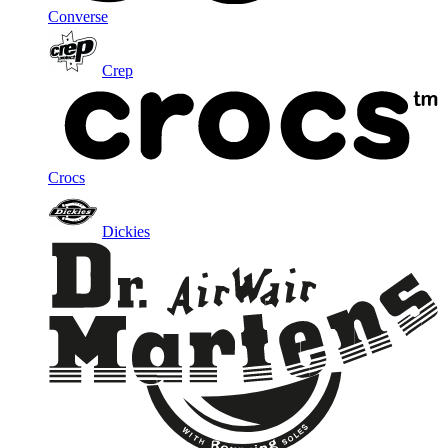
Converse
Crep
Crocs
Dickies