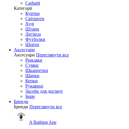
Carhartt
Категорії
Куртки
Світшоти
Худі
Штани
Легінси
Футболки
Шорти
Аксесуари
Аксесуари
Переглянути все
Рюкзаки
Сумки
Шкарпетки
Шапки
Кепки
Рукавиці
Засоби для догляду
Інше
Бренди
Бренди
Переглянути все
A Bathing Ape