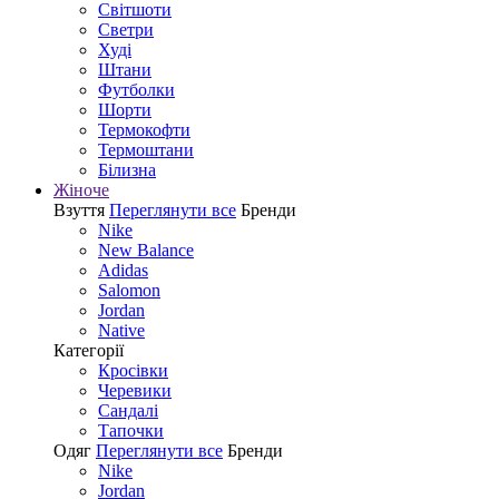
Світшоти
Светри
Худі
Штани
Футболки
Шорти
Термокофти
Термоштани
Білизна
Жіноче
Взуття
Переглянути все
Бренди
Nike
New Balance
Adidas
Salomon
Jordan
Native
Категорії
Кросівки
Черевики
Сандалі
Tапочки
Одяг
Переглянути все
Бренди
Nike
Jordan