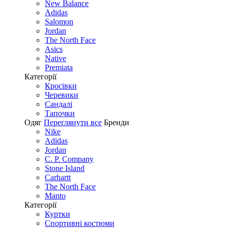
New Balance
Adidas
Salomon
Jordan
The North Face
Asics
Native
Premiata
Категорії
Кросівки
Черевики
Сандалі
Tапочки
Одяг
Переглянути все
Бренди
Nike
Adidas
Jordan
C. P. Company
Stone Island
Carhartt
The North Face
Manto
Категорії
Куртки
Спортивні костюми