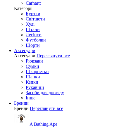
Carhartt
Категорії
Куртки
Світшоти
Худі
Штани
Легінси
Футболки
Шорти
Аксесуари
Аксесуари
Переглянути все
Рюкзаки
Сумки
Шкарпетки
Шапки
Кепки
Рукавиці
Засоби для догляду
Інше
Бренди
Бренди
Переглянути все
A Bathing Ape