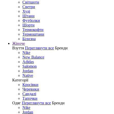
Світшоти
Светри
Худі
Штани
Футболки
Шорти
Термокофти
Термоштани
Білизна
Жіноче
Взуття
Переглянути все
Бренди
Nike
New Balance
Adidas
Salomon
Jordan
Native
Категорії
Кросівки
Черевики
Сандалі
Tапочки
Одяг
Переглянути все
Бренди
Nike
Jordan