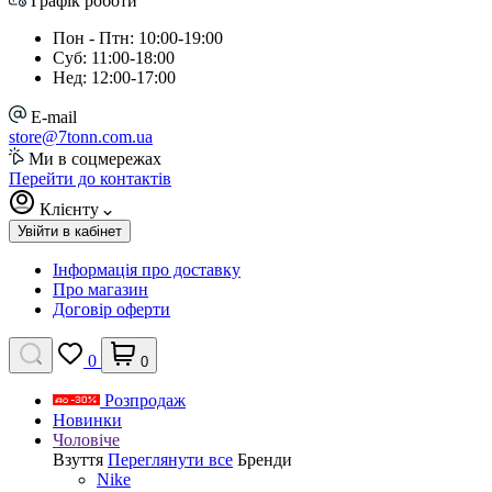
Графік роботи
Пон - Птн: 10:00-19:00
Суб: 11:00-18:00
Нед: 12:00-17:00
E-mail
store@7tonn.com.ua
Ми в соцмережах
Перейти до контактів
Клієнту
Увійти в кабінет
Інформація про доставку
Про магазин
Договір оферти
0
0
Розпродаж
Новинки
Чоловіче
Взуття
Переглянути все
Бренди
Nike