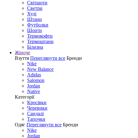
Світшоти
Светри
Худі
Штани
Футболки
Шорти
Термокофти
Термоштани
Білизна
Жіноче
Взуття
Переглянути все
Бренди
Nike
New Balance
Adidas
Salomon
Jordan
Native
Категорії
Кросівки
Черевики
Сандалі
Tапочки
Одяг
Переглянути все
Бренди
Nike
Jordan