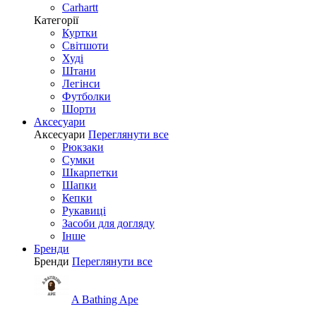
Carhartt
Категорії
Куртки
Світшоти
Худі
Штани
Легінси
Футболки
Шорти
Аксесуари
Аксесуари
Переглянути все
Рюкзаки
Сумки
Шкарпетки
Шапки
Кепки
Рукавиці
Засоби для догляду
Інше
Бренди
Бренди
Переглянути все
A Bathing Ape