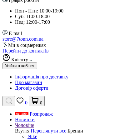
Графік роботи
Пон - Птн: 10:00-19:00
Суб: 11:00-18:00
Нед: 12:00-17:00
E-mail
store@7tonn.com.ua
Ми в соцмережах
Перейти до контактів
Клієнту
Увійти в кабінет
Інформація про доставку
Про магазин
Договір оферти
0
0
Розпродаж
Новинки
Чоловіче
Взуття
Переглянути все
Бренди
Nike