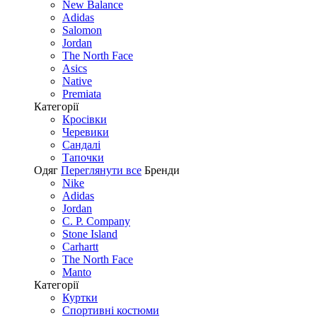
New Balance
Adidas
Salomon
Jordan
The North Face
Asics
Native
Premiata
Категорії
Кросівки
Черевики
Сандалі
Tапочки
Одяг
Переглянути все
Бренди
Nike
Adidas
Jordan
C. P. Company
Stone Island
Carhartt
The North Face
Manto
Категорії
Куртки
Спортивні костюми